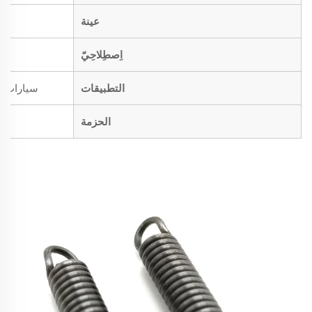
عينة
اِصطِلاحِيّ
التطبيقات
سيارات، د
الحزمة