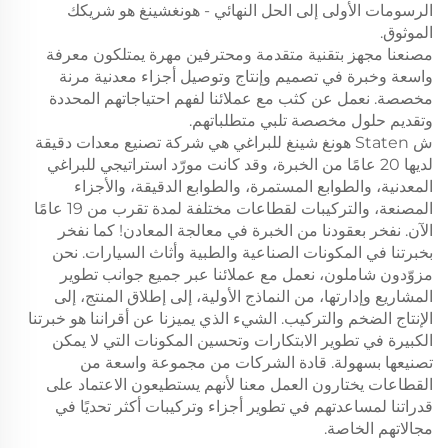
الرسومات الأولى إلى الحل النهائي - هونغشينغ هو شريكك
الموثوق.
مصنعنا مجهز بتقنية متقدمة ومحترفين مهرة يمتلكون معرفة
واسعة وخبرة في تصميم وإنتاج وتوصيل أجزاء معدنية مرنة
مخصصة. نعمل عن كثب مع عملائنا لفهم احتياجاتهم المحددة
وتقديم حلول مخصصة تلبي متطلباتهم.
ش Staten هونغ شينغ للبراغي هي شركة تصنيع معدات دقيقة
لديها 20 عامًا من الخبرة، وقد كانت مورّد استراتيجي للبراغي
المعدنية، والطوابع المستمرة، والطوابع الدقيقة، والأجزاء
المصنعة، والتركيبات لقطاعات مختلفة لمدة تقرب من 19 عامًا
الآن. نفخر بعقودنا من الخبرة في معالجة المعادن! كما نفخر
بخبرتنا في المكونات الصناعية والطبية وأثاث السيارات. نحن
مزوّدون شاملون، نعمل مع عملائنا عبر جميع جوانب تطوير
المشاريع وإدارتها، من النماذج الأولية، إلى إطلاق المنتج، إلى
الإنتاج الضخم والتركيب. الشيء الذي يميزنا عن أقراننا هو خبرتنا
الكبيرة في تطوير الابتكارات وتحسين المكونات التي لا يمكن
تصنيعها بسهولة. قادة الشركات من مجموعة واسعة من
القطاعات يختارون العمل معنا لأنهم يستطيعون الاعتماد على
قدراتنا لمساعدتهم في تطوير أجزاء وتركيبات أكثر تحديًا في
مجالاتهم الخاصة.