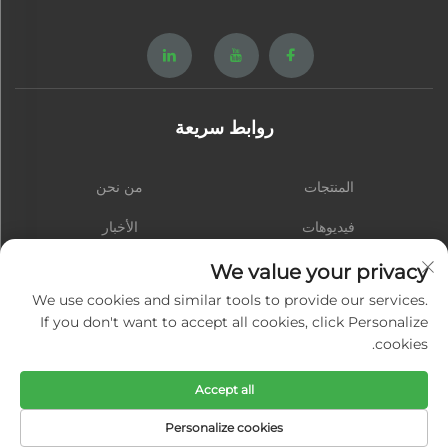
روابط سريعة
المنتجات
من نحن
فيديوهات
الأخبار
الاتصال
المدونة
We value your privacy
We use cookies and similar tools to provide our services.
If you don't want to accept all cookies, click Personalize
cookies.
اشترك
Accept all
حقوق النشر © شيامن هونغشينغ هاردوير سبرينغ كو., المحدودة. جميع الحقوق محفوظة
Personalize cookies
-
سياسة الخصوصية