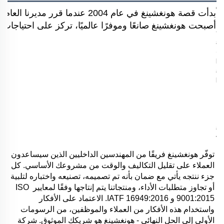
بدأت قصة هونغشينغ في عام 2004 
أصبحت هونغشينغ صانعًا وموفرًا عالميًا، تركز على احتياجات ال
توفّر هونغشينغ فريقًا من المهندسين الداخليين الذين سيساعدون 
العملاء على تقليل التكاليف والوقت من مشروعك الأساسي. كل 
جزء ننتجه يأتي مع ضمان بأنه تم تصميمه، تصنيعه واختباره لتلبية 
أو تجاوز متطلبات الأداء، ومنتجاتنا يتم إنتاجها وفقًا لمعايير ISO 
9001:2015 و IATF 16949:2016. الاعتماد على الأفكار 
واستخدام هذه الأفكار من العملاء والموظفين، من الرسومات 
الأولى إلى الحل النهائي - هونغشينغ هو شريكك الموثوق. شركة 