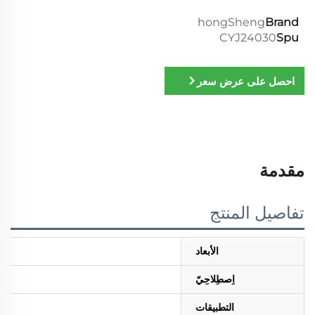
hongSheng
Brand
CYJ24030
Spu
احصل على عرض سعر
مقدمة
تفاصيل المنتج
الأبعاد
اِصطِلاحِيّ
التطبيقات