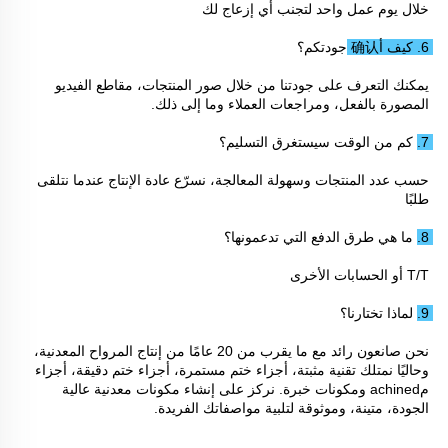
خلال يوم عمل واحد لتجنب أي إزعاج لك 
6. كيف أ确认 جودتكم؟ 
يمكنك التعرف على جودتنا من خلال صور المنتجات، مقاطع الفيديو 
المصورة بالفعل، ومراجعات العملاء وما إلى ذلك. 
7. كم من الوقت سيستغرق التسليم؟ 
حسب عدد المنتجات وسهولة المعالجة، نسرّع عادة الإنتاج عندما نتلقى 
طلبًا 
8. ما هي طرق الدفع التي تدعمونها؟ 
T/T أو الحسابات الأخرى 
9. لماذا تختارنا؟ 
نحن صانعون رائد مع ما يقرب من 20 عامًا من إنتاج المرواح المعدنية، 
وحاليًا نمتلك تقنية مثبتة، أجزاء ختم مستمرة، أجزاء ختم دقيقة، أجزاء 
مachined ومكونات خبرة. نركز على إنشاء مكونات معدنية عالية 
الجودة، متينة، وموثوقة لتلبية مواصفاتك الفريدة. 