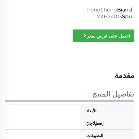
hongSheng
Brand
YXH24013
Spu
احصل على عرض سعر
مقدمة
تفاصيل المنتج
الأبعاد
اِصطِلاحِيّ
التطبيقات