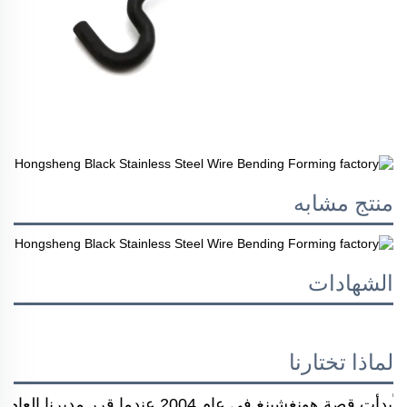
منتج مشابه
الشهادات
لماذا تختارنا
بدأت قصة هونغشينغ في عام 2004 