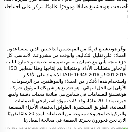
أصبحت هونغشينغ صانعًا وموفرًا عالميًا، تركز على احتياجات ال
توفّر هونغشينغ فريقًا من المهندسين الداخليين الذين سيساعدون 
العملاء على تقليل التكاليف والوقت من مشروعك الأساسي. كل 
جزء ننتجه يأتي مع ضمان بأنه تم تصميمه، تصنيعه واختباره لتلبية 
أو تجاوز متطلبات الأداء، ومنتجاتنا يتم إنتاجها وفقًا لمعايير ISO 
9001:2015 و IATF 16949:2016. الاعتماد على الأفكار 
واستخدام هذه الأفكار من العملاء والموظفين، من الرسومات 
الأولى إلى الحل النهائي - هونغشينغ هو شريكك الموثوق. شركة 
هونغشينغ للصمامات في شيامن هي صانعة معدات دقيقة ولديها 
خبرة تمتد لـ 20 عامًا، وقد كانت مورّد استراتيجي للصمامات 
المعدنية، الطوابق المستمرة، الطوابق الدقيقة، الأجزاء المصنعة 
والتركيبات لمجموعة متنوعة من الصناعات لمدة 20 عامًا تقريبًا 
الآن. نحن فخورون بخبرتنا العميقة في معالجة المعادن! 