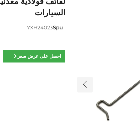
لفائف فولاذية معدن
السيارات
YXH24023
Spu
احصل على عرض سعر