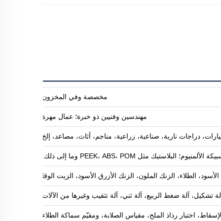
مخصصة وفي المخزون
مهندسين وفنيين ذو خبرة؛ عمال مهرة
ارات، دراجات نارية، صناعية، زراعية، مناجم، أثاث، مصاعد، إلخ
البلاستيك مثل PEEK، ABS، POM وما إلى ذلك.
ود، الطلاء، الزنك الملون، الزنك الأزرق الأسود، الزيت الوقائي ضد الصدأ، طلاء 
آلة تشكيل، آلة ضغط الربيع، آلة ثني، آلة تثقيب وغيرها من الآلات
لإسقاط، اختبار رذاذ الملح، مقياس الصلابة، ومقيّم سماكة الطلاء