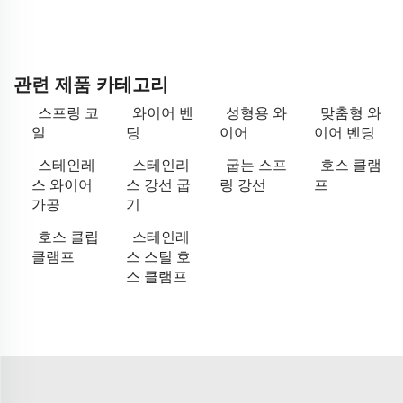
관련 제품 카테고리
스프링 코
와이어 벤
성형용 와
맞춤형 와
일
딩
이어
이어 벤딩
스테인레
스테인리
굽는 스프
호스 클램
스 와이어
스 강선 굽
링 강선
프
가공
기
호스 클립
스테인레
클램프
스 스틸 호
스 클램프