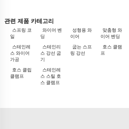
관련 제품 카테고리
스프링 코
와이어 벤
성형용 와
맞춤형 와
일
딩
이어
이어 벤딩
스테인레
스테인리
굽는 스프
호스 클램
스 와이어
스 강선 굽
링 강선
프
가공
기
호스 클립
스테인레
클램프
스 스틸 호
스 클램프