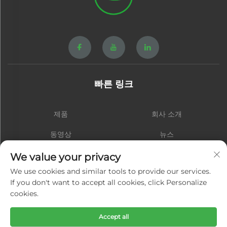
빠른 링크
제품
회사 소개
동영상
뉴스
연락처
블로그
We value your privacy
We use cookies and similar tools to provide our services.
If you don't want to accept all cookies, click Personalize
cookies.
구독하기
Accept all