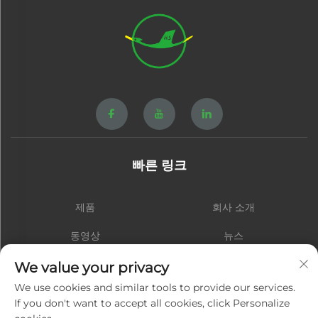
빠른 링크
제품
회사 소개
동영상
뉴스
연락처
블로그
We value your privacy
We use cookies and similar tools to provide our services.
If you don't want to accept all cookies, click Personalize