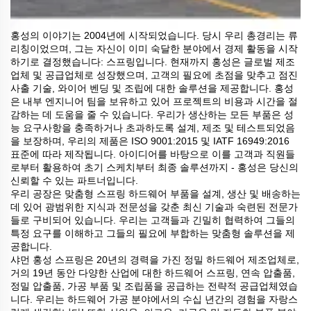
홍성의 이야기는 2004년에 시작되었습니다. 당시 우리 총경리는 류
리칭이었으며, 그는 자신이 이미 숙달한 분야에서 경제 활동을 시작
하기로 결정했습니다: 스프링입니다. 현재까지 홍성은 글로벌 제조
업체 및 공급업체로 성장했으며, 고객의 필요에 초점을 맞추고 점진
사출 기술, 와이어 벤딩 및 조립에 대한 솔루션을 제공합니다. 홍성
은 내부 엔지니어 팀을 보유하고 있어 프로젝트의 비용과 시간을 절
감하는 데 도움을 줄 수 있습니다. 우리가 생산하는 모든 부품은 성
능 요구사항을 충족하거나 초과하도록 설계, 제조 및 테스트되었음
을 보장하며, 우리의 제품은 ISO 9001:2015 및 IATF 16949:2016
표준에 따라 제작됩니다. 아이디어를 바탕으로 이를 고객과 직원들
로부터 활용하여 초기 스케치부터 최종 솔루션까지 - 홍성은 당신의
신뢰할 수 있는 파트너입니다.
우리 공장은 맞춤형 스프링 하드웨어 부품을 설계, 생산 및 배송하는
데 있어 광범위한 지식과 전문성을 갖춘 최신 기술과 숙련된 전문가
들로 구비되어 있습니다. 우리는 고객들과 긴밀히 협력하여 그들의
특정 요구를 이해하고 그들의 필요에 부합하는 맞춤형 솔루션을 제
공합니다.
샤먼 홍성 스프링은 20년의 경력을 가진 정밀 하드웨어 제조업체로,
거의 19년 동안 다양한 산업에 대한 하드웨어 스프링, 연속 압출품,
정밀 압출품, 가공 부품 및 조립품을 공급하는 전략적 공급업체였습
니다. 우리는 하드웨어 가공 분야에서의 수십 년간의 경험을 자랑스