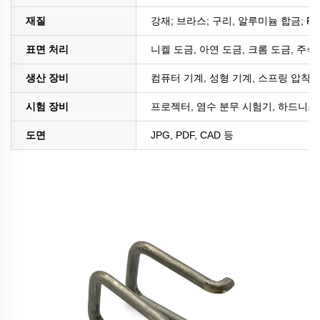
재질
강재; 브라스; 구리, 알루미늄 합금; PE
표면 처리
니켈 도금, 아연 도금, 크롬 도금, 주석
생산 장비
컴퓨터 기계, 성형 기계, 스프링 압착 
시험 장비
프로젝터, 염수 분무 시험기, 하드니스 
도면
JPG, PDF, CAD 등