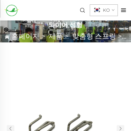
KO
와이어 성형
홈페이지
>
제품
>
맞춤형 스프링
>