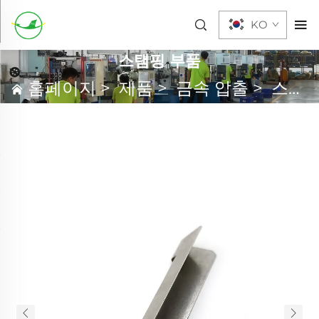
KO
스탬핑 부품
홈페이지
>
제품
>
금속 압출
>
스탬핑 부품