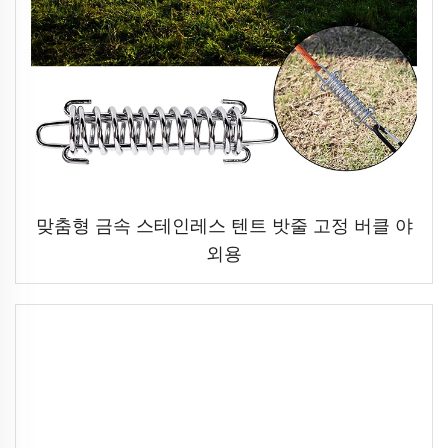
맞춤형 금속 스테인레스 텐트 밧줄 고정 버클 야
외용