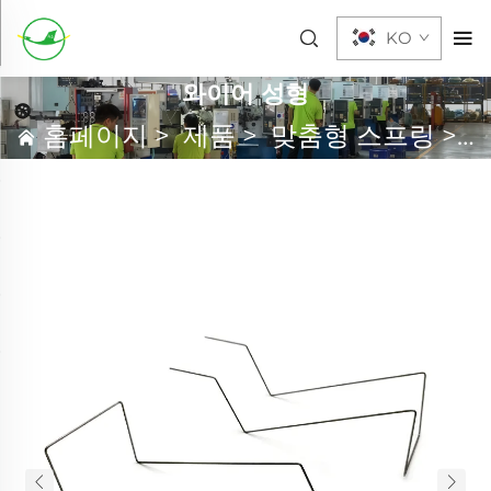
KO
와이어 성형
홈페이지
>
제품
>
맞춤형 스프링
>