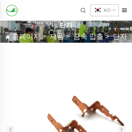
KO
단자
홈페이지
>
제품
>
금속 압출
>
단자