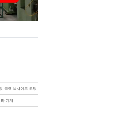
니징, 블랙 옥사이드 코팅, 페인트칠, 컬러 아연 도금, 청흑색 아연 도금,
기타 기계