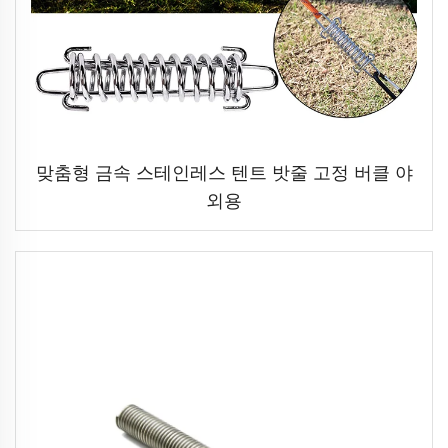
맞춤형 금속 스테인레스 텐트 밧줄 고정 버클 야
외용