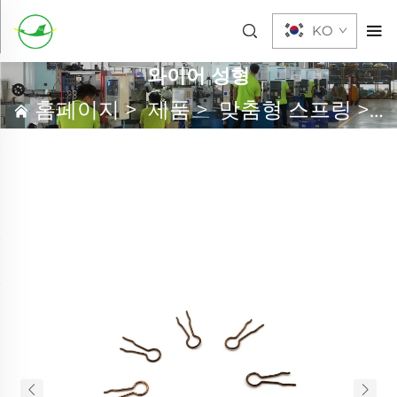
KO
와이어 성형
홈페이지
>
제품
>
맞춤형 스프링
>