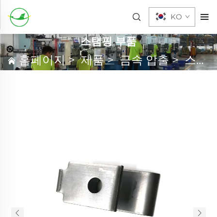
KO
스탬핑 부품
홈페이지
>
제품
>
금속 압출
>
스탬핑 부품