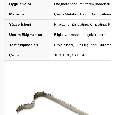
Uygulamalar
Oto,motor,endüstri,tarım,madencilik,
Malzeme
Çeşitli Metaller; Bakır; Bronz, Alüm
Yüzey İşlemi
Ni-plating, Zn-plating, Cr-plating, K
Üretim Ekipmanları
Bilgisayar makinesi, şekillendirme m
Test ekipmanları
Proje cihazı, Tuz Luş Testi, Duromete
Çizim
JPG, PDF, CAD, vb.