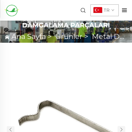
TR
DAMGALAMA PARÇALARI
Ana Sayfa
>
Ürünler
>
Metal Damgalama