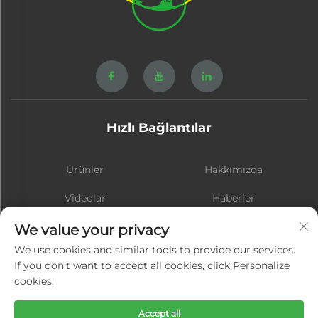
Hızlı Bağlantılar
Ürünler
Hakkımızda
Videolar
Haberler
İletişim
BLOG
We value your privacy
We use cookies and similar tools to provide our services.
If you don't want to accept all cookies, click Personalize
cookies.
Abone ol
Accept all