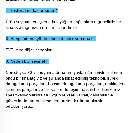
7. Teslimat ne kadar sürer? 
Ürün sayısına ve işleme kolaylığına bağlı olarak, genellikle bir 
sipariş aldığımızda üretim hızlandırırız. 
8. Hangi ödeme yöntemlerini destekliyorsunuz? 
T\/T veya diğer hesaplar 
9. Neden bizi seçmeli? 
Neredeyse 20 yıl boyunca donanım yayları üretimiyle ilgilenen 
öncü bir imalatçıyız ve şu anda ispat edilmiş teknoloji, sürekli 
damgalama parçaları, hassas damgalama parçaları, makinelerle 
işlenmiş parçalar ve bileşenler deneyimine sahibiz. Benzersiz 
spesifikasyonlarınızıza uygun yüksek kaliteli, dayanıklı ve 
güvenilir donanım bileşenleri üreten bir firma olarak 
odaklanıyoruz. 