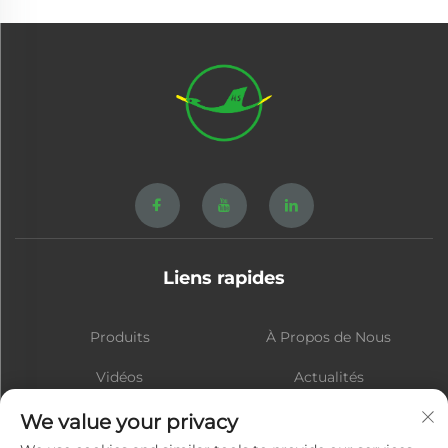
Liens rapides
Produits
À Propos de Nous
Vidéos
Actualités
Contact
Blog
We value your privacy