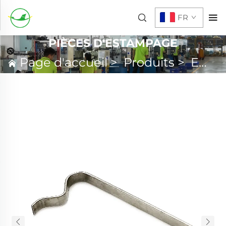
FR
PIÈCES D'ESTAMPAGE
Page d'accueil
>
Produits
>
Emboutissage métallique