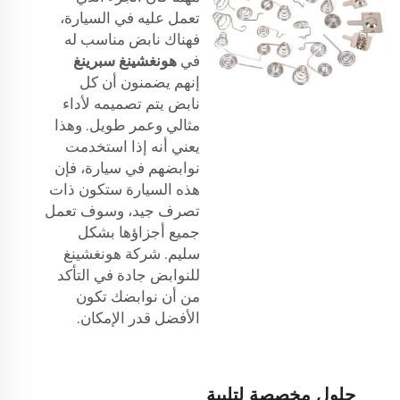
تعمل عليه في السيارة،
فهناك نابض مناسب له
في
هونغشينغ سبرينغ
إنهم يضمنون أن كل
نابض يتم تصميمه لأداء
مثالي وعمر طويل. وهذا
يعني أنه إذا استخدمت
نوابضهم في سيارة، فإن
هذه السيارة ستكون ذات
تصرف جيد، وسوف تعمل
جميع أجزاؤها بشكل
سليم. شركة هونغشينغ
للنوابض جادة في التأكد
من أن نوابضك تكون
الأفضل قدر الإمكان.
حلول مخصصة لتلبية