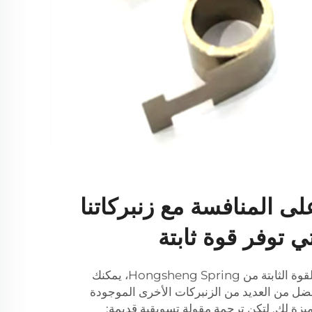
على المنافسة مع زنبركاتنا
تي توفر قوة ثابتة
مع زنبركات اللولب الرائدة ذات القوة الثابتة من Hongsheng Spring، يمكنك
فضل من العديد من الزنبركات الأخرى الموجودة
زة لك. لتكن ترجمة مقولة تسويقية قديمة: