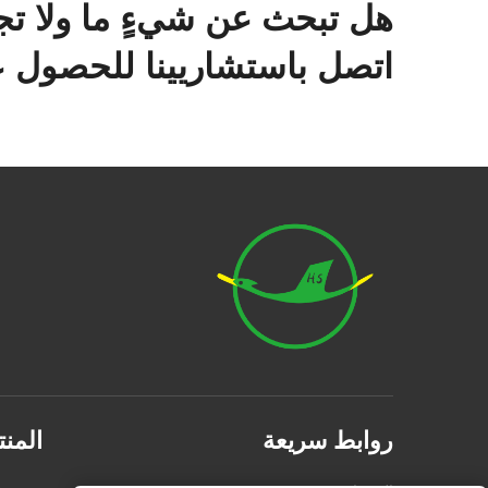
هل تبحث عن شيءٍ ما ولا تج
اتصل باستشاريينا للحصول ع
روابط سريعة
المن