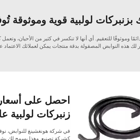
بزنبركات لولبية قوية وموثوقة تُوف
ً دائمًا وموثوقًا للتعقيم. أي أنها لا تنكسر في كثير من الأحيان، وت
فر لك هذه النوابض المصقولة بدقة منتجات يمكن لعملائك الاعتماد عل
احصل على أسعار 
زنبركات لولبية عال
في شركة هونغشينغ للنوابض، نوفر
كشركة تصنيع. وهذا يسمح لك بشراء