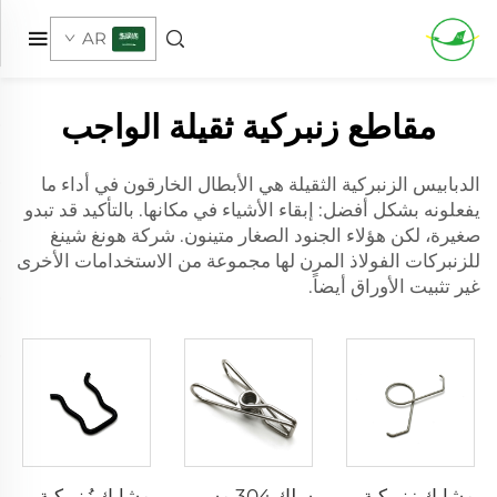
AR
مقاطع زنبركية ثقيلة الواجب
الدبابيس الزنبركية الثقيلة هي الأبطال الخارقون في أداء ما
يفعلونه بشكل أفضل: إبقاء الأشياء في مكانها. بالتأكيد قد تبدو
صغيرة، لكن هؤلاء الجنود الصغار متينون. شركة هونغ شينغ
للزنبركات
الفولاذ المرن
لها مجموعة من الاستخدامات الأخرى
غير تثبيت الأوراق أيضاً.
مشابك زنبركية مزدوجة التواء مصنوعة من الفولاذ المقاوم للصدأ بتشكيل السلك من مصنع معتمد حسب معيار ISO
سلك 304 مسمار معدني لتعليق الجوارب بنابض لولبي للاستخدام في تعليق الملابس
مشابك زُنبركية على شكل حرف U مع طلاء أسود من شركة هونغشينغ، زُنبركات على شكل خاص