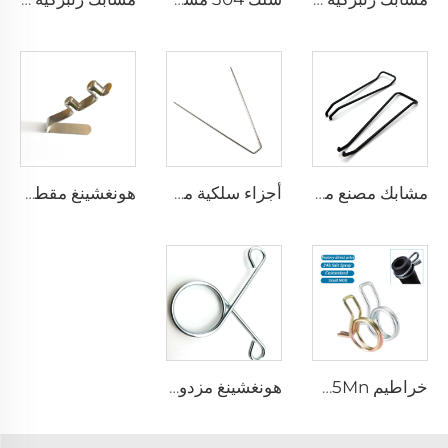
مشابك مصنع معتمدة بشهادة CE و ISO، زُنبركات على أشكال متنوعة، مشابك معدنية مخصصة على شكل سلك
أجزاء سلكية مخصصة بأشكال مختلفة أجزاء تشكيل الأسلاك مقاطع الربيع
هونغشينغ مقطع قطب خيمة مشبك ربيع زر دفع المجداف القارب مشبك الربيع الفارغة أنبوب قفل مزدوج مسمار المشبك
خراطيم 65Mn فولاذية Uxcell أسلاك مزدوجة ربيع كليب خرطوم قابل للقفل لخط الوقود أنابيب سيليكون
هونغشينغ مزدوج حلزوني إضاءة خاصة شكل تواء ربيع فولاذي صلب مقاطع الربيع