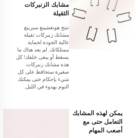
مشابك الزنبركات
الثقيلة
تنتج هونغشينغ سبرينغ
مشابك زنبركات ثقيلة
عالية الجودة لحماية
ممتلكاتك. لم يعد هناك ما
يسقط أو يبقى خلفك! كل
هذه
مشابك زنبركات
صغيرة
ستحافظ على كل
شيء بإحكام حتى يمكنك
النوم بهدوء في الليل.
يمكن لهذه المشابك
التعامل حتى مع
أصعب المهام