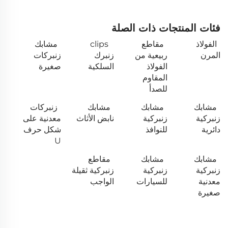
فئات المنتجات ذات الصلة
الفولاذ
مقاطع
clips
مشابك
المرن
ربيعية من
زنبرك
زنبركات
الفولاذ
السلكية
صغيرة
المقاوم
للصدأ
مشابك
مشابك
مشابك
زنبركات
زنبركية
زنبركية
نابض الأثاث
معدنية على
دائرية
للنوافذ
شكل حرف
U
مشابك
مشابك
مقاطع
زنبركية
زنبركية
زنبركية ثقيلة
معدنية
للسيارات
الواجب
صغيرة