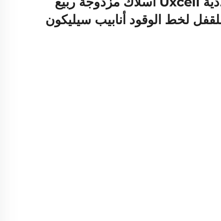
خراطيم 65Mn فولاذية Uxcell أسلاك مزدوجة ربيع
قفل لخط الوقود أنابيب سيليكون