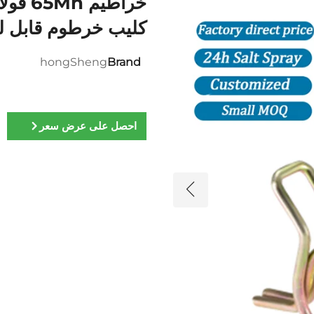
كليب خرطوم قابل لل
hongSheng
Brand
احصل على عرض سعر