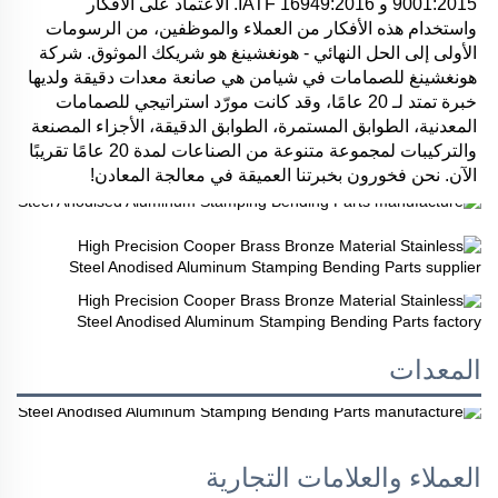
9001:2015 و IATF 16949:2016. الاعتماد على الأفكار 
واستخدام هذه الأفكار من العملاء والموظفين، من الرسومات 
الأولى إلى الحل النهائي - هونغشينغ هو شريكك الموثوق. شركة 
هونغشينغ للصمامات في شيامن هي صانعة معدات دقيقة ولديها 
خبرة تمتد لـ 20 عامًا، وقد كانت مورّد استراتيجي للصمامات 
المعدنية، الطوابق المستمرة، الطوابق الدقيقة، الأجزاء المصنعة 
والتركيبات لمجموعة متنوعة من الصناعات لمدة 20 عامًا تقريبًا 
الآن. نحن فخورون بخبرتنا العميقة في معالجة المعادن! 
المعدات
العملاء والعلامات التجارية