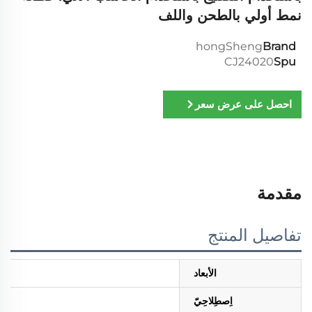
نمط أولي بالطحن واللف
hongSheng
Brand
CJ24020
Spu
احصل على عرض سعر
مقدمة
تفاصيل المنتج
الأبعاد
اِصطِلاحِيّ