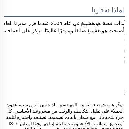
لماذا تختارنا
بدأت قصة هونغشينغ في عام 2004 
أصبحت هونغشينغ صانعًا وموفرًا عالميًا، تركز على احتياجات ال
توفّر هونغشينغ فريقًا من المهندسين الداخليين الذين سيساعدون 
العملاء على تقليل التكاليف والوقت من مشروعك الأساسي. كل 
جزء ننتجه يأتي مع ضمان بأنه تم تصميمه، تصنيعه واختباره لتلبية 
أو تجاوز متطلبات الأداء، ومنتجاتنا يتم إنتاجها وفقًا لمعايير ISO 