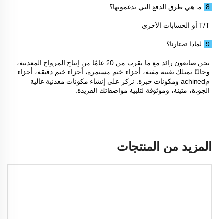
8. ما هي طرق الدفع التي تدعمونها؟ 
T/T أو الحسابات الأخرى 
9. لماذا تختارنا؟ 
نحن صانعون رائد مع ما يقرب من 20 عامًا من إنتاج المرواح المعدنية، 
وحاليًا نمتلك تقنية مثبتة، أجزاء ختم مستمرة، أجزاء ختم دقيقة، أجزاء 
مachined ومكونات خبرة. نركز على إنشاء مكونات معدنية عالية 
الجودة، متينة، وموثوقة لتلبية مواصفاتك الفريدة. 
المزيد من المنتجات