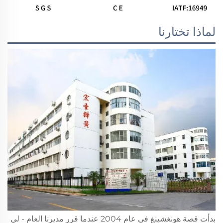
لماذا تختارنا
بدأت قصة هونغشينغ في عام 2004 عندما قرر مديرنا العام - لي