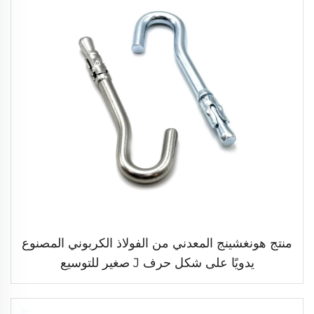
منتج هونغشينج المعدني من الفولاذ الكربوني المصنوع
يدويًا على شكل حرف J صغير للتوسيع