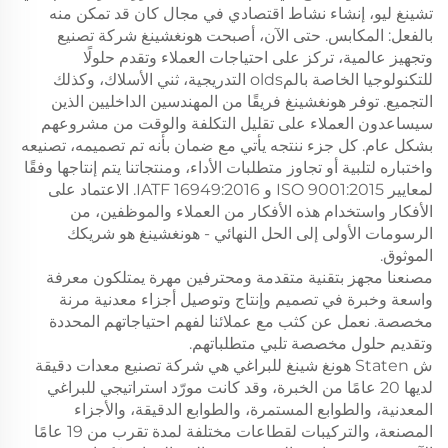
تشينغ ليو، إنشاء نشاط اقتصادي في مجال كان قد تمكن منه
بالفعل: المكابس. حتى الآن، أصبحت هونغشينغ شركة تصنيع
وتجهيز عالمية، تركز على احتياجات العملاء وتقدم حلولًا
للتكنولوجيا الخاصة بالمolds التدريجية، ثني الأسلاك، وكذلك
التجميع. توفر هونغشينغ فريقًا من المهندسين الداخليين الذين
سيساعدون العملاء على تقليل التكلفة والوقت من مشروعهم
بشكل عام. كل جزء ننتجه يأتي مع ضمان بأنه تم تصميمه، تصنيعه
واختباره لتلبية أو تجاوز متطلبات الأداء، ومنتجاتنا يتم إنتاجها وفقًا
لمعايير ISO 9001:2015 و IATF 16949:2016. الاعتماد على
الأفكار واستخدام هذه الأفكار من العملاء والموظفين، من
الرسومات الأولى إلى الحل النهائي - هونغشينغ هو شريكك
الموثوق.
مصنعنا مجهز بتقنية متقدمة ومحترفين مهرة يمتلكون معرفة
واسعة وخبرة في تصميم وإنتاج وتوصيل أجزاء معدنية مرنة
مخصصة. نعمل عن كثب مع عملائنا لفهم احتياجاتهم المحددة
وتقديم حلول مخصصة تلبي متطلباتهم.
ش Staten هونغ شينغ للبراغي هي شركة تصنيع معدات دقيقة
لديها 20 عامًا من الخبرة، وقد كانت مورّد استراتيجي للبراغي
المعدنية، والطوابع المستمرة، والطوابع الدقيقة، والأجزاء
المصنعة، والتركيبات لقطاعات مختلفة لمدة تقرب من 19 عامًا