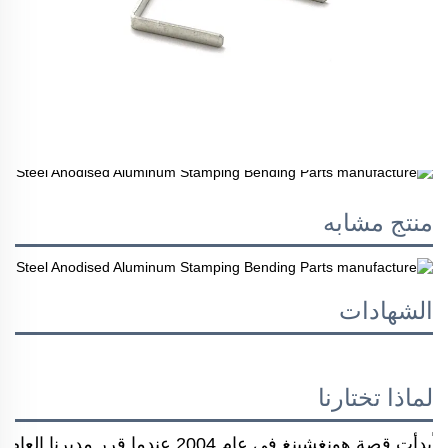
منتج مشابه
الشهادات
لماذا تختارنا
بدأت قصة هونغشينغ في عام 2004 