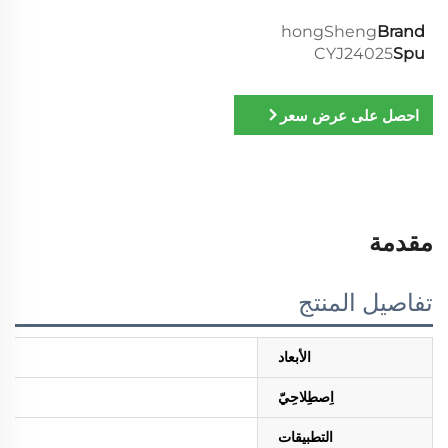
hongSheng
Brand
CYJ24025
Spu
احصل على عرض سعر
مقدمة
تفاصيل المنتج
الأبعاد
اِصطِلاحِيّ
التطبيقات