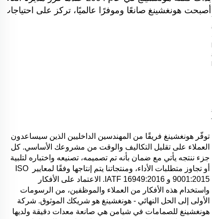
أصبحت هونغشينغ صانعًا وموفرًا عالميًا، تركز على احتياجات ال
توفّر هونغشينغ فريقًا من المهندسين الداخليين الذين سيساعدون 
العملاء على تقليل التكاليف والوقت من مشروعك الأساسي. كل 
جزء ننتجه يأتي مع ضمان بأنه تم تصميمه، تصنيعه واختباره لتلبية 
أو تجاوز متطلبات الأداء، ومنتجاتنا يتم إنتاجها وفقًا لمعايير ISO 
9001:2015 و IATF 16949:2016. الاعتماد على الأفكار 
واستخدام هذه الأفكار من العملاء والموظفين، من الرسومات 
الأولى إلى الحل النهائي - هونغشينغ هو شريكك الموثوق. شركة 
هونغشينغ للصمامات في شيامن هي صانعة معدات دقيقة ولديها 