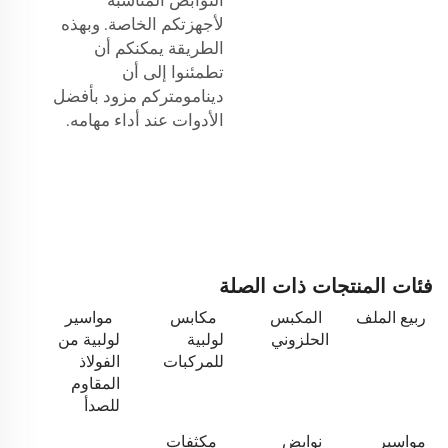
النوابض المناسبة
لأجهزتكم الخاصة. وبهذه
الطريقة يمكنكم أن
تطمئنوا إلى أن
دينامومتركم مزود بأفضل
الأدوات عند أداء مهامه.
فئات المنتجات ذات الصلة
ربيع الملف
المكبس
مكابس
مواسير
الحلزوني
لولبية
لولبية من
للمركبات
الفولاذ
المقاوم
للصدأ
مواسير
نوابض
مكثفات