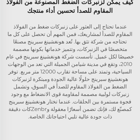
كيف يمكن لزنبركات الضغط المصنوعة من الفولاذ
المقاوم للصدأ تحسين أداء منتجك
عندما تحتاج إلى العثور على زنبركات ضغط من الفولاذ
المقاوم للصدأ لمشاريعك، فمن المهم أن تحصل على كل ما
تحتاجه من شركة تثق بها. تُعد هونغشينغ سبرينج مصنعًا
متخصصًا في الزنبركات، وتتميز خدماتها بكونها مصممة
خصيصًا لكل عميل. تأسست شركة هونغشينغ سبرينج في عام
2010، وتقع في مدينة شيامن الجميلة التي تعد من الوجهات
السياحية، وتمتد على مساحة تقارب 12000 متر مربع. توفر
هونغشينغ سبرينج حلولًا عالية الجودة ومبتكرة لزنبركات
الضغط من الفولاذ المقاوم للصدأ في السوق، وتشمل
زنبركات لولبية مصممة لمقاومة قوى الانضغاط مع وجود
فجوة مستمرة بين الحلقات. عندما تختار هونغشينغ سبرينج
كمصنّع لك، فإنك تضمن أسعارًا معقولة وZenbrكات دقيقة
ذات جودة عالية تلبي احتياجاتك الخاصة.