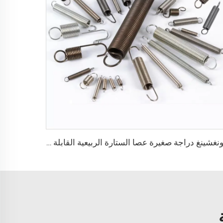
هونغشينغ دراجة صغيرة عصا الستارة الربيعية القابلة للتعديل، مكبس ربيع التوتر المطلي كهربائياً