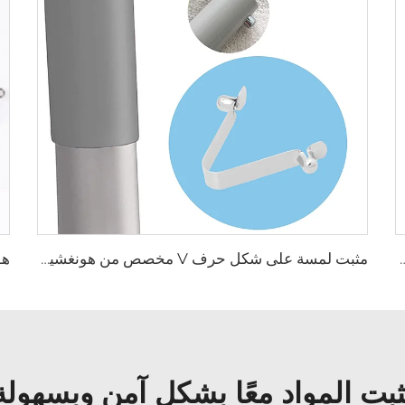
اص المزدوج الشكل لبطارية الأجهزة
مثبت لمسة على شكل حرف V مخصص من هونغشينغ للازرار ولقطع الأنابيب المعدنية
ُثبت المواد معًا بشكل آمن وبسهولة