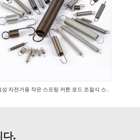
홍성 자전거용 작은 스프링 커튼 로드 조절식 스프링 클램프 텐셔너 전갈바니화
다.