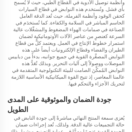
وأنظمة توصيل الأدوية في القطاع الطبي، حيث لا يُسمح
بأي فشل. وتُستخدم هذه النوابض في قطاع السيارات
كحقن الوقود وأنظمة الفرملة، حيث تُعد الدقة العامل
الحاسم المباشر في السلامة والكفاءة. كما تُستخدَم في
الصناعة في صمامات الهواء المضغوط والمشغِّلات عالية
السرعة كعنصرٍ من عناصر الآلات الأوتوماتيكية لضمان
استمرار خطوط الإنتاج في العمل. ويعتمد كلٌّ من قطاع
الطيران والفضاء وقطاع الإلكترونيات أيضاً على هذه
النوابض المصغَّرة القوية في جميع جوانبه، بدءاً من دبابيس
الموصلات ووصولاً إلى آليات التحرير. وبذلك تُعَدُّ هذه
النوابض المُمكِّنَ الصامت للبيئة التكنولوجية المتقدمة في
عالمنا المعاصر، إذ تتيح القوة الميكانيكية الأساسية اللازمة
لتحريك الأجزاء والتحكم فيها.
جودة
الضمان
والموثوقية على المدى
الطويل
يُعزى سمعة المنتج النهائي مباشرةً إلى جودة النابض في
حالة التجميعات عالية الدقة. ولذلك، تُعد إجراءات ضمان
الجودة القوية عنصرًا مهمًّا في عملية التصنيع. ويشمل ذلك