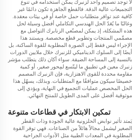
لا توجد تصميم واحد لزنبرك يمكن استخدامه في تنوع
التجميعات عالية الدقة. فالقطع الجاهزة تكون دائمًا غير
كافية عند توافر متطلبات حمل خاصة أو في بيئات معقدة.
وغالبًا ما يُعَدّ الحل الهندسي التكاملي أفضل وسيلة لحل
هذه المشكلة، إذ يمكن لمصنّعي الزنابرك التواصل مع
مصمِّمي المنتجات وتطوير قطع مخصصة. ويستند هذا
الإجراء ليس فقط إلى الصورة المطلوبة للقوة الساكنة، بل
أيضًا إلى السلوك الديناميكي للزنبرك خلال ملايين الدورات
بالنسبة إلى المساحة الضيقة. سواء أكان ذلك يتطلب مؤشر
زنبرك معين في تطبيقٍ ما ليتّسع لمِحور صغير، أو كمية
مقاومة محددة للقوى الاهتزازية، فإن الزنبرك المصمم
خصيصًا سيكون متوافقًا مع المتطلبات. وبذلك، يسهّل هذا
الحل المخصص عمليات التجميع في النهاية، ويؤدي إلى
موثوقية أفضل على المدى الطويل للمنتج النهائي.
تمكين
الابتكار
في قطاعات متنوعة
يَمتد تأثير نوابض الحلزونية عالية الجودة وذات القطر
الصغير ليشمل مجالاً هائلاً من الصناعات. فهي توفر القوة
المطلوبة في المعدات الطبية مثل الأدوات الجراحية