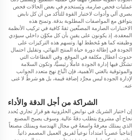
عمليات فحص صارمة، ويُستخدم في بعض الحالات فحص
بصري آلي وأدوات لاختبار القوة للتأكد من أن كل نابض
يتوافق مع المواصفات المطلوبة بدقة. وتمنح هذه
الاختبارات الصارمة المصنِّعين ثقةً كافية في تركيب الأنظمة
المعقدة، إذ يكونون على يقينٍ بأن كل مكوِّن داخلي سيؤدي
وظيفته كما هو مُخطط لها. وتسهم هذه التركيزات على
الجودة في إطالة دورة حياة المنتج النهائي، وتقليل احتمال
حدوث أعطال مكلفة في الموقع. وفي القطاعات التي
تشكِّل فيها إدارة الجودة عاملًا رئيسيًّا، وتكون السلامة
والموثوقية بالغتي الأهمية، فإن اتِّباع نهج متعدد الجوانب
لإدارة الجودة ليس مجرَّد إضافة قيمة، بل هو شرطٌ لا غنى
عنه.
الشراكة من أجل
الدقة
والأداء
إن اختيار الشريك في نوابض الحلزونية هو قرار تجاري يُحدد
نجاح أي مشروع يتطلب دقةً عالية. وسوف يصبح المصنع
الذي يمتلك معرفةً واسعةً في مجال الهندسة ويمتلك مصنعاً
إنتاجياً عصرياً امتداداً نوعياً لفريق العميل المصمم ذاتياً.
وتلتزم شركة شيامن هونغشنغ هاردوير سبرينغ المحدودة