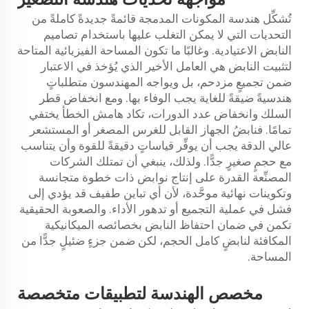
تُشكِّل هندسة المكونات المدمجة قائمةً جديدةً كاملةً من
التحديات التي لا يمكن التغلب عليها باستخدام تصاميم
النابض الاعتيادية. وغالبًا ما تكون المساحة الفيزيائية المتاحة
لتثبيت النابض هي العامل الأخير الذي يُؤخذ في الاعتبار
ضمن تجميعٍ مزدحم، بل ويواجه المهندسون متطلباتٍ
هندسيةً ضيقةً للغاية يجب الوفاء بها. ومع انخفاض قطر
السلك وانخفاض عدد الدورات، تكاد هامش الخطأ يختفي
تمامًا. فنابضُ الجهاز القابل للغرس المصغر أو المستشعر
عالي الدقة يجب أن يوفِّر قياساتٍ دقيقةً للقوة وأن يتناسب
مع حجمٍ صغيرٍ جدًّا. ولذلك، ينبغي أن تمتلك الشركات
المصنِّعة القدرة على إنتاج نوابض ذات خطوة متجانسة
وتكوينات نهائية موحَّدة، لأن أي تباين طفيف قد يؤدي إلى
فشل في عملية التجميع أو تدهور الأداء. والصعوبة الحقيقية
تكمن في ضمان احتفاظ النابض بخصائصه الميكانيكية
المكافئة لنابضٍ كامل الحجم، لكن ضمن جزءٍ ضئيلٍ جدًّا من
المساحة.
مخصص
الهندسة
لتطبيقات متخصصة