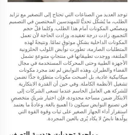
توجد العديد من الصناعات التي تحتاج إلى التصغير مع تزايد
الطلب، ما يُشكّل تحديًّا للمهندسين المختصين في التصميم
ومصنّعي المكونات أمام هذا الطلب. وكلما قلّ حجم
التجميع، زادت درجة تعقيده، وزادت الحاجة لأن تعمل
المكونات الداخلية بشكلٍ موثوقٍ تمامًا. ونتيجةً لهذه
المتطلبات الصارمة، تطورت نوابض اللولب الحلزونية
الملتفة، ووجدت تطبيقاتها في منتجاتٍ متنوعةٍ تشمل
الأجهزة الطبية وحتى المحركات المستخدمة في مجال
الفضاء والطيران. وهذه النوابض لم تعد مجرد مكونات
ميكانيكية عادية، بل أصبحت مكونات متطوّرة جدًّا تضمن
تشغيل الأنظمة الكاملة. وفي حين أن القدرة الابتكارية
للشركة هي العامل الحاسم عندما تسعى الشركات إلى
الابتكار ضمن مساحة محدودة، فإن اختيار شريكٍ متخصصٍ
في تصنيع النوابض سيكون ذا أهميةٍ بالغة. وعادةً ما يعتمد
استقرار أداء الجهاز الصغير على ثبات وقوة القوة التي
يولّدها نابضٌ لا يكاد يُرى بالعين المجردة.
مواجهة تحديات هندسة التصغير