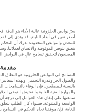
سرّ نوابض الحلزونية عالية الأداء هو الدقة. 
أصغر تغيير في أبعاد النابض قد يؤدي إلى فقد
للمعدن والنوابض المحدودة ندرك أن التحكم 
يتعلق بتوفير الموثوقية والاتساق لعملائنا. وس
المصنعون لتحقيق تسامح عالٍ في النوابض الح
مقدمة
التسامح في النوابض الحلزونية هو النطاق 
والطول الحر وقدرة التحميل. ولهذه المعايير تأ
بالنسبة للمصنّعين، فإن الوفاء بالتسامحات الم
والمهارة الفنية العالية والتفتيش النوعي ال
سمعتها على إتقان هذه العوامل إلى درجة أن 
الواسعة والمتنوعة. فسواء كان الطلب يتعلّق
للغاية، فإن موقفنا تجاه التحكم في التسامح ي