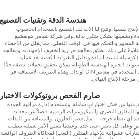
هندسة الدقة وتقنيات التصنيع
نتاج نفسها. وتتيح لنا آلات لف التصنيع باستخدام الحاسوب
معقدة وتشغيلها بشكل متكرر بدقة. وفي شركة شيامن هونغشنغ،
المعايير والتحكم فيها في الوقت الفعلي، مما يقلل من الأخطاء
لاوةً على ذلك، نطبّق معالجة حرارية لتخفيف الإجهادات ومعالجة
السطح بالرصاص المعدني (Shot Peening) كوسيلة لتثبيت المادة وتقليل التغيرات البُعدية بعد عملية
نوات الخبرة الهندسية الطويلة، يمكن تحقيق تحملات دقيقة جدًّا
ترقى إلى أعلى المتطلبات الصناعية، مثل تلك المحددة في معايير DIN أو JIS. وهذه الطريقة الاستباقية في
رحلة الإنتاج النهائي.
صارم
الفحص
بروتوكولات الاختبار
 منها من خلال اختباراتٍ شاملة. وتستخدم إدارة مراقبة الجودة
ا المقارن البصري والميكرومترات الرقمية، فضلاً عن معدات
 عند أي نقطة حرجة — مثل قطر الحلزون، والمسافة بين اللفات
ٍ وعلى كل نابضٍ على حدة. وعندما يتعلق الأمر بعملية تتطلب
 اختبارات عشوائية للإجهاد المتكرر (التعب) لمحاكاة الظروف الواقعية