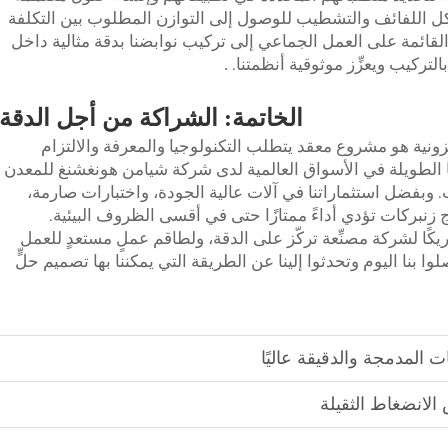
يكل اللفائف والتشطيب للوصول إلى التوازن المطلوب بين التكلفة
القائمة على العمل الجماعي إلى تركيب نوابضنا بدقة مثالية داخل
لتركيب ويعزِّز موثوقية أنظمتنا.
.
الخاتمة: الشراكة من أجل الدقة
ونية هو مشروع معقد يتطلب التكنولوجيا والمعرفة والالتزام
نا الطويلة في الأسواق العالمية لدى شركة شيامن هونغشنغ للمعدن
 وبفضل استثماراتنا في آلات عالية الجودة، واختبارات صارمة،
ج زنبركات تؤدي أداءً ممتازًا حتى في أقسى الظروف البيئية.
يكًا لشركة مصنِّعة تركّز على الدقة، ولطاقم عملٍ مستعدٍ للعمل
ا بنا اليوم وتحدثوا إلينا عن الطريقة التي يمكننا بها تصميم حلٍّ
ت المدمجة والدقيقة عاليًا
الانضغاط الثقيلة