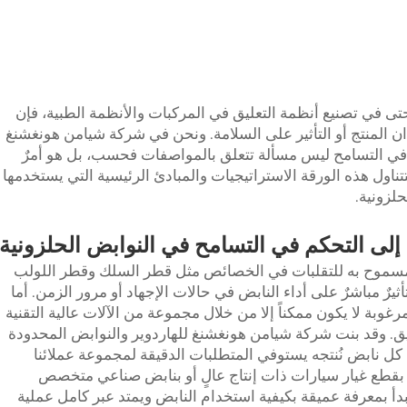
فحتى في تصنيع أنظمة التعليق في المركبات والأنظمة الطبية، فإن
ان المنتج أو التأثير على السلامة. ونحن في شركة شيامن هونغشنغ
في التسامح ليس مسألة تتعلق بالمواصفات فحسب، بل هو أمرٌ
تتناول هذه الورقة الاستراتيجيات والمبادئ الرئيسية التي يستخدمها
لزونية.
إلى التحكم في التسامح في النوابض الحلزونية
المسموح به للتقلبات في الخصائص مثل قطر السلك وقطر اللولب
ثيرٌ مباشرٌ على أداء النابض في حالات الإجهاد أو مرور الزمن. أما
رغوبة لا يكون ممكناً إلا من خلال مجموعة من الآلات عالية التقنية
دقيق. وقد بنت شركة شيامن هونغشنغ للهاردوير والنوابض المحدودة
كل نابض نُنتجه يستوفي المتطلبات الدقيقة لمجموعة عملائنا
 بقطع غيار سيارات ذات إنتاج عالٍ أو بنابض صناعي متخصص
بدأ بمعرفة عميقة بكيفية استخدام النابض ويمتد عبر كامل عملية