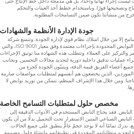
ليست إجراءً نهائيًّا واحدًا، بل هي مدمجةٌ داخل خط الإنتاج حتى
ج وتصحيحها فورًا. وباستخدام خطط أخذ العينات والتحكم
خرج من منشآتنا تكون ضمن التسامحات المطلوبة.
جودة
الإدارة
الأنظمة والشهادات
مح إلا من خلال امتلاك نظام قوي لإدارة الجودة. وتتمتع شركة
شيامن هونغشنغ للتجهيزات المعدنية وصناعة النوابض المحدودة بإجراءات معتمدة وفق معيار ISO 9001، والتي
مستمر والتركيز على العملاء. وتتطلب هذه الشهادة منا توثيق الإجراءات
اء عمليات تدقيق داخلية دورية لتحديد مجالات التحسين. وبجانب
ها جميع أعضاء الفريق قيمة الدقة، ويتبنّون الجودة كجزءٍ من
 الموردين، الذين يخضعون هم أنفسهم لمتطلبات مواصفات صارمة
اجنا. ومن خلال هذا الإشراف المنظم، نتمكن من توريد نوابض لا
ها.
مخصص
حلول
لمتطلبات التسامح الخاصة
 النابض. فقد يحتاج النابض المستخدم في الأدوات الدقيقة إلى
لنابض الصناعي المتين الاستقرار تحت التحميل بدلًا من أن يكون
، ندرك تمامًا أنه لا يوجد حجمٌ عامٌّ ينطبق على جميع الحالات.
اء لتحديد متطلباتهم المحددة في تطبيقاتهم وإنشاء حلول مصممة