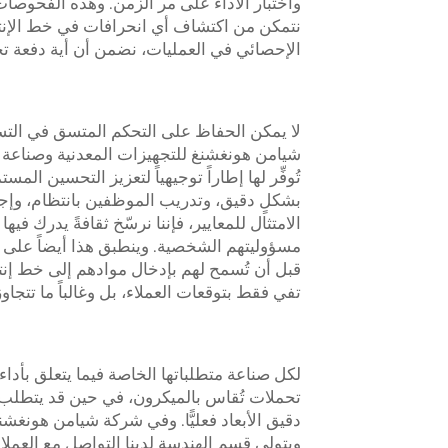
واختبار الأداء على مر الزمن. وهذه الفحوصات 
نتمكن من اكتشاف أي انحرافات في خط الإنتا
الإحصائي في العمليات، نضمن أن أية دفعة ت
لا يمكن الحفاظ على التحكم المتسق في التسا
تُوفِّر لها إطاراً توجيهياً لتعزيز التحسين ال
بشكلٍ دقيق، وتدريب الموظفين بانتظام، وإجر
الامتثال للمعايير، فإننا نرسّخ ثقافةً يدرك في
مسؤوليتهم الشخصية. وينطبق هذا أيضاً على
قبل أن تُسمح لهم بإدخال موادهم إلى خط إنت
تفي فقط بتوقعات العملاء، بل وغالباً ما تتجاوز
لكل صناعة متطلباتها الخاصة فيما يتعلق بأداء
تحملات تُقاس بالميكرون، في حين قد يتطلب ا
دقيق الأبعاد فعليًّا. وفي شركة شيامن هونغشنغ
ويتولى قسم الهندسة لدينا التواصل مع العمل