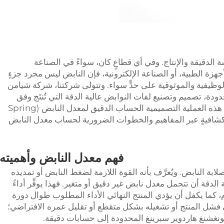
دسة الدقيقة والإنتاج. وفي أي قطاعٍ كان، سواءً في الصناعة
اعة الأجهزة الطبية، أو الصناعة الإلكترونية، فإن النابض ليس مجرد جزءٍ
وظيفية والموثوقية على حدٍّ سواء. وتتولى شركتنا، شركة شيامن
ودة، تصميم وتصنيع لفات النوابض عالية الدقة التي تُنتَج وفق
أحدث المواصفات القياسية. ومن أبرز ميزات هذه العملية التصميمية الحساب الدقيق لمعدل النابض (Spring
استكشافيةٍ عبر المفاهيم والخطوات الضرورية لحساب معدل النابض
فهم معدل النابض وأهميته
بة النابض. ويُعرَّف بأنه القوة اللازمة لضغط النابض أو تمديده
لدقة أن تتحمل معدل نابض غير دقيق أو متغير. فهذا يوفِّر أداءً
م، كما يكفل أن يؤدي المنتج النهائي الأداء المطلوب طوال دورة
ى فشل المنتج أو تشغيله بشكل متقطع أو تقليل عمره الافتراضي؛
ونغشنغ هاردوير سبرينغ المحدودة إلى حسابات دقيقة.