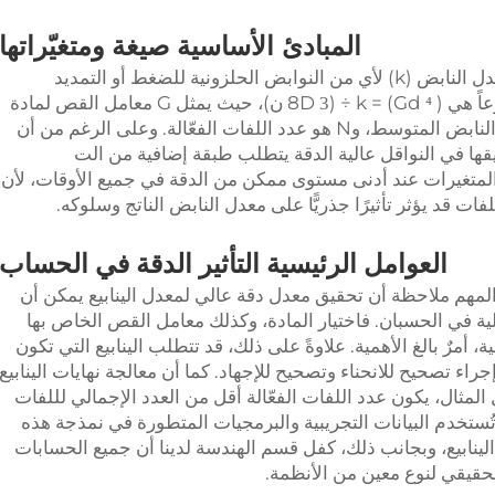
المبادئ الأساسية
ومتغيّراتها
صيغة
المعادلة الأساسية المستخدمة في حساب معدل النابض (k) لأي من النوابض الحلزونية للضغط أو التمديد
k = (Gd
) ÷ (8D
ن)، حيث يمثل G معامل القص لمادة
3
⁴
النابض، وd هو قطر السلك، وD هو قطر لفة النابض المتوسط، وN هو عدد اللفات الفعّالة. وعلى الرغم من أن
طبيقها في النواقل عالية الدقة يتطلب طبقة إضافية من الت
لى جميع المتغيرات عند أدنى مستوى ممكن من الدقة في جميع الأوقات، لأن
ت قد يؤثر تأثيرًا جذريًّا على معدل النابض الناتج وسلوكه.
العوامل الرئيسية
التأثير
الدقة في الحساب
ن المهم ملاحظة أن تحقيق معدل دقة عالي لمعدل الينابيع يمكن أن
ية في الحسبان. فاختيار المادة، وكذلك معامل القص الخاص بها
 أمرٌ بالغ الأهمية. علاوةً على ذلك، قد تتطلب الينابيع التي تكون
ء تصحيح للانحناء وتصحيح للإجهاد. كما أن معالجة نهايات الينابيع
 المثال، يكون عدد اللفات الفعّالة أقل من العدد الإجمالي لللفات
. وتُستخدم البيانات التجريبية والبرمجيات المتطورة في نمذجة هذه
لينابيع، وبجانب ذلك، كفل قسم الهندسة لدينا أن جميع الحسابات
الحقيقي لنوع معين من الأنظمة.