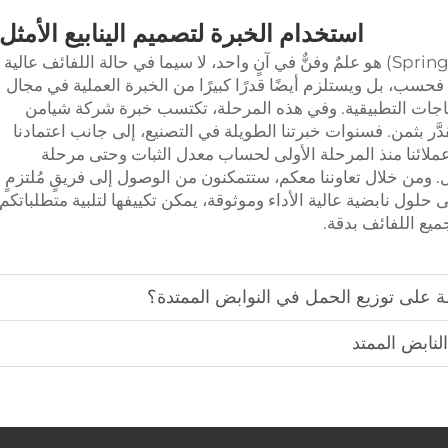
استخدام
الخبرة
لتصميم الينابيع الأمثل
وأخيرًا، إن حساب معدل ثبات النابض (Spring Rate) هو علمٌ وفنٌّ في آنٍ واحد، لا سيما في حالة اللفائف عالية
فحسب، بل ويستلزم أيضًا قدرًا كبيرًا من الخبرة العملية في مجال
تياجات التطبيقية. وفي هذه المرحلة، تكتسب خبرة شركة شيامن
دَّر بثمن. فسنوات خبرتنا الطويلة في التصنيع، إلى جانب اعتمادنا
عملائنا منذ المرحلة الأولى لحساب معدل الثبات وحتى مرحلة
ل. ومن خلال تعاوننا معكم، ستتمكنون من الوصول إلى فريقٍ مُلتزمٍ
حلول نابضية عالية الأداء وموثوقة، يمكن تكييفها لتلبية متطلباتكم
ع اللفائف بدقة.
فة على توزيع الحمل في النوابض الممتدة؟
نابض الممتد