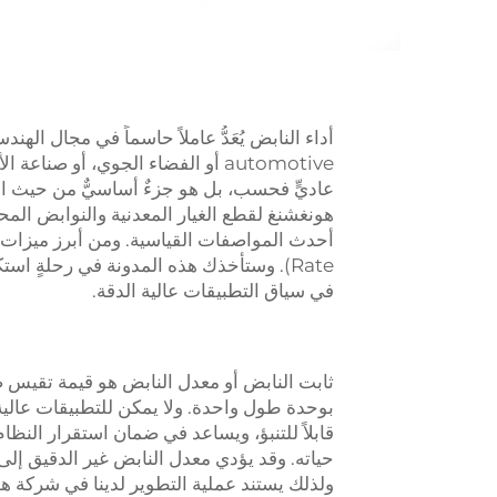
أداء النابض يُعَدُّ عاملاً حاسماً في مجال الهن
automotive أو الفضاء الجوي، أو صن
عاديٍّ فحسب، بل هو جزءٌ أساسيٌّ من حيث ال
هونغشنغ لقطع الغيار المعدنية والنوابض المحد
Rate). وستأخذك هذه المدونة في رحلةٍ 
في سياق التطبيقات عالية الدقة.
ثابت النابض أو معدل النابض هو قيمة تقيس صلا
بوحدة طول واحدة. ولا يمكن للتطبيقات عالية ا
قابلاً للتنبؤ، ويساعد في ضمان استقرار النظا
حياته. وقد يؤدي معدل النابض غير الدقيق إل
ولذلك يستند عملية التطوير لدينا في شركة ه