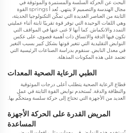
البحث عن الحركة السلسة والمستمرة والموثوقة في
مجال الهندسة والتصميم لا ينتهي. تُعد أ springs القوة
الثابتة من العناصر العديدة التي تمكّن التكنولوجيا الحديثة،
وهي اللفات الوحيدة التي توفر قوة تقريبًا ثابتة أثناء عمليتي
التمدد والانكماش. كما أنها لا غنى عنها في المواقف التي
تكون فيها الدقة والاتساق ذات أهمية قصوى، على عكس
النوابض التقليدية التي تتغير قوتها بشكل كبير بسبب التغير
في معدل النابض. سنقوم بدراسة الصناعات الرئيسية التي
تعتمد على هذه المكونات المذهلة.
الطبي
الرعاية الصحية
المعدات
قطاع الرعاية الصحية يتطلب أعلى درجات الموثوقية
والنظافة والدقة. تُستخدم نوابض القوة الثابتة في عمل
العديد من الأجهزة التي تحتاج إلى حركة سلسة ومتحكَّم بها.
المريض
القدرة على الحركة
الأجهزة
المساعدة
تُستخدم هذه النوابض في معدات مثل رافعات المرضى