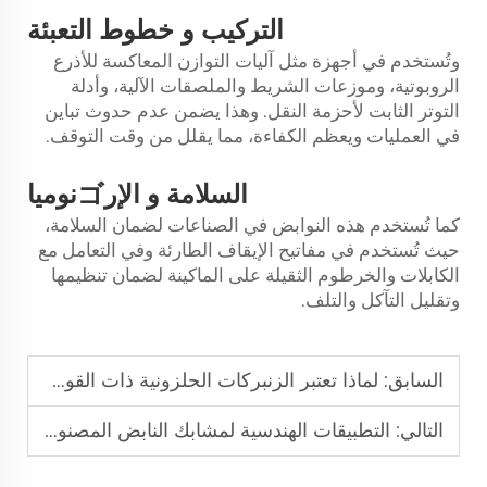
و
التركيب
خطوط التعبئة
وتُستخدم في أجهزة مثل آليات التوازن المعاكسة للأذرع
الروبوتية، وموزعات الشريط والملصقات الآلية، وأدلة
التوتر الثابت لأحزمة النقل. وهذا يضمن عدم حدوث تباين
في العمليات ويعظم الكفاءة، مما يقلل من وقت التوقف.
الإرゴنوميا
السلامة و
كما تُستخدم هذه النوابض في الصناعات لضمان السلامة،
حيث تُستخدم في مفاتيح الإيقاف الطارئة وفي التعامل مع
الكابلات والخرطوم الثقيلة على الماكينة لضمان تنظيمها
وتقليل التآكل والتلف.
السابق:
لماذا تعتبر الزنبركات الحلزونية ذات القوة الثابتة ضرورية في المعدات الآلية
التالي:
التطبيقات الهندسية لمشابك النابض المصنوعة من الفولاذ المقاوم للصدأ في التصنيع