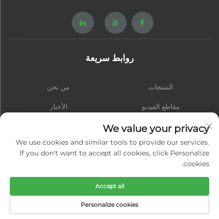
روابط سريعة
المنتجات
من نحن
مقاطع الفيديو
الأخبار
اتصل بنا
المدونة
We value your privacy
We use cookies and similar tools to provide our services.
If you don't want to accept all cookies, click Personalize
cookies.
الاشتراك
Accept all
حقوق النشر © شيامن هونغشينغ هاردوير سبرينغ كو., المحدودة. جميع الحقوق محفوظة
Personalize cookies
-
سياسة الخصوصية