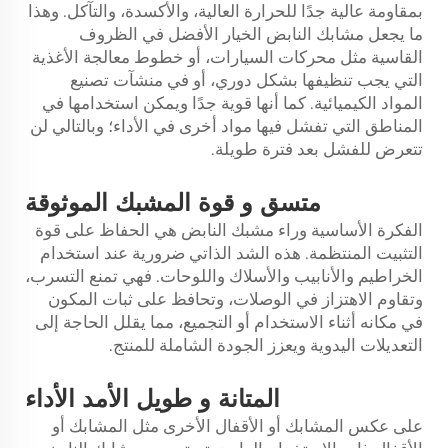
بمقاومة عالية جدًا للحرارة العالية، والأكسدة، والتآكل. وهذا
ما يجعل مشابك النابض الخيار الأفضل في الظروف
القاسية مثل محركات السيارات، أو خطوط معالجة الأغذية
التي يجب تنظيفها بشكل دوري، أو في منشآت تصنيع
المواد الكيميائية. كما أنها قوية جدًا ويمكن استخدامها في
المناطق التي تفشل فيها مواد أخرى في الأداء؛ وبالتالي لن
تتعرض للفشل بعد فترة طويلة.
متسق
و
قوة المشبك الموثوقة
الفكرة الأساسية وراء مشبك النابض هي الحفاظ على قوة
التثبيت المنتظمة. هذه الشد الذاتي ضرورية عند استخدام
الخراطيم والأنابيب والأسلاك واللوحات. فهي تمنع التسرب،
وتقاوم الاهتزاز في الوصلات، وتحافظ على ثبات المكون
في مكانه أثناء الاستخدام أو التجميع، مما يقلل الحاجة إلى
التعديلات اليدوية ويعزز الجودة الشاملة للمنتج.
المتانة و
طويل الأمد
الأداء
على عكس المشابك أو الأقفال الأخرى مثل المشابك أو