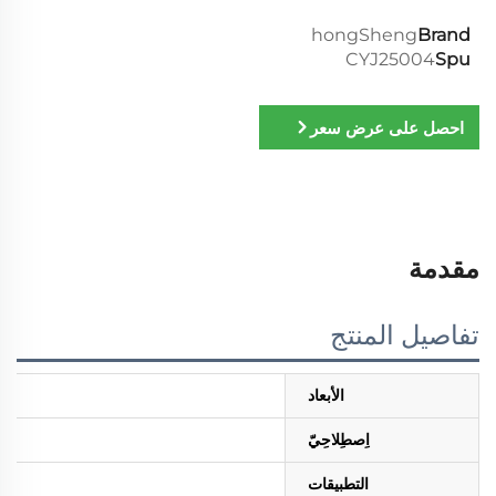
hongSheng
Brand
CYJ25004
Spu
احصل على عرض سعر
مقدمة
تفاصيل المنتج
الأبعاد
اِصطِلاحِيّ
التطبيقات