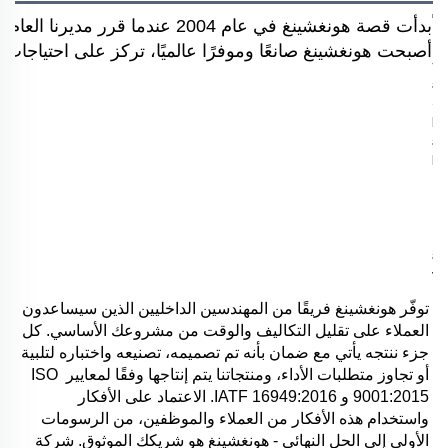
بدأت قصة هونغشينغ في عام 2004 
أصبحت هونغشينغ صانعًا وموفرًا عالميًا، تركز على احتياجات ال
توفّر هونغشينغ فريقًا من المهندسين الداخليين الذين سيساعدون 
العملاء على تقليل التكاليف والوقت من مشروعك الأساسي. كل 
جزء ننتجه يأتي مع ضمان بأنه تم تصميمه، تصنيعه واختباره لتلبية 
أو تجاوز متطلبات الأداء، ومنتجاتنا يتم إنتاجها وفقًا لمعايير ISO 
9001:2015 و IATF 16949:2016. الاعتماد على الأفكار 
واستخدام هذه الأفكار من العملاء والموظفين، من الرسومات 
الأولى إلى الحل النهائي - هونغشينغ هو شريكك الموثوق. شركة 