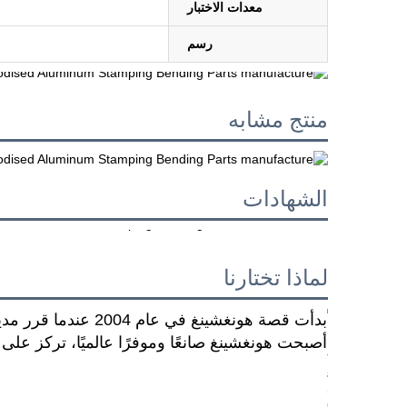
معدات الاختبار
رسم
منتج مشابه
الشهادات
لماذا تختارنا
بدأت قصة هونغشينغ 
أصبحت هونغشينغ صانعًا وموفرًا عالميًا، تركز على ا