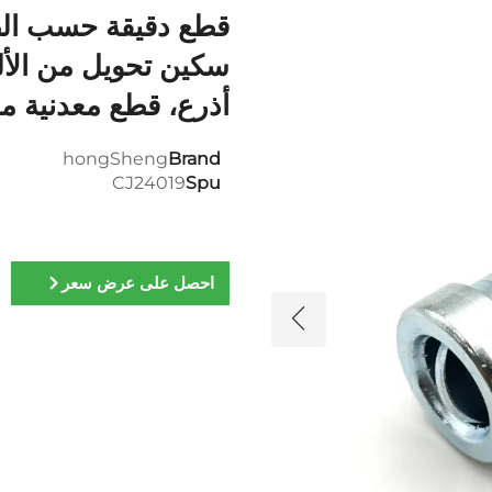
قطع دقيقة حسب الط
سكين تحويل من الأل
أذرع، قطع معدنية م
hongSheng
Brand
CJ24019
Spu
احصل على عرض سعر