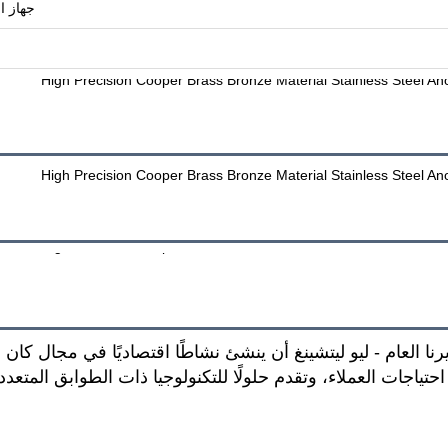
جهاز ا
في عام 2004 عندما قرر مديرنا العام - ليو ليتشينغ أن ينشئ نشاطًا اقتصاديًا 
حتياجات العملاء، وتقدم حلولًا للتكنولوجيا ذات الطوابق المتعدد