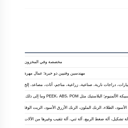
مخصصة وفي المخزون
مهندسين وفنيين ذو خبرة؛ عمال مهرة
ارات، دراجات نارية، صناعية، زراعية، مناجم، أثاث، مصاعد، إلخ
البلاستيك مثل PEEK، ABS، POM وما إلى ذلك.
ود، الطلاء، الزنك الملون، الزنك الأزرق الأسود، الزيت الوقائي ضد الصدأ، طلاء 
آلة تشكيل، آلة ضغط الربيع، آلة ثني، آلة تثقيب وغيرها من الآلات