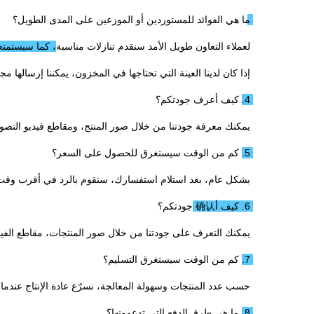
ما هي الفوائد للمستوردين أو الموزعين على المدى الطويل؟ 
لعملاء التعاون طويل الأمد سنقدم تنازلات مناسبة، كما سيستمتعو
إذا كان لدينا العينة التي تحتاجها في المخزون، يمكننا إرسالها مجا
4. كيف أعرف جودتكم؟ 
يمكنك معرفة جودتنا من خلال صور المنتج، ومقاطع فيديو التصوي
5. كم من الوقت سيستغرق للحصول على السعر؟ 
بشكل عام، بعد استلام استفسارك، سنقوم بالرد في أقرب وقت
6. كيف أ确认 جودتكم؟ 
يمكنك التعرف على جودتنا من خلال صور المنتجات، مقاطع الفيدي
7. كم من الوقت سيستغرق التسليم؟ 
حسب عدد المنتجات وسهولة المعالجة، نسرّع عادة الإنتاج عندما ن
8. ما هي طرق الدفع التي تدعمونها؟ 