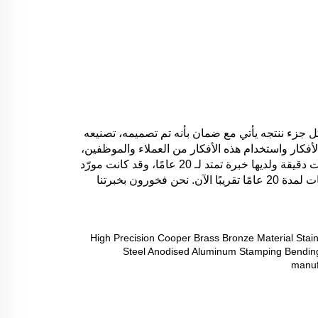
توفّر هونغشينغ فريقًا من المهندسين الداخليين الذين سيساعدون العملاء على تقليل التكاليف والوقت من مشروعك الأساسي. كل جزء ننتجه يأتي مع ضمان بأنه تم تصميمه، تصنيعه 
واختباره لتلبية أو تجاوز متطلبات الأداء، ومنتجاتنا يتم إنتاجها وفقًا لمعايير ISO 9001:2015 و IATF 16949:2016. الاعتماد على الأفكار واستخدام هذه الأفكار من العملاء والموظفين، 
من الرسومات الأولى إلى الحل النهائي - هونغشينغ هو شريكك الموثوق. شركة هونغشينغ للصمامات في شيامن هي صانعة معدات دقيقة ولديها خبرة تمتد لـ 20 عامًا، وقد كانت مورّد 
استراتيجي للصمامات المعدنية، الطوابق المستمرة، الطوابق الدقيقة، الأجزاء المصنعة والتركيبات لمجموعة متنوعة من الصناعات لمدة 20 عامًا تقريبًا الآن. نحن فخورون بخبرتنا 