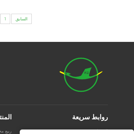
للضغط والشد
السابق
1
روابط سريعة
المن
المنتجات
من نحن
ربيع 