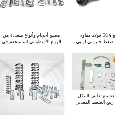
هونغشينغ 304 فولاذ مقاوم
مصنع أحجام وأنواع متعددة من
ع ضغط حلزوني لولبي
الربيع الأسطواني المستخدم في
معدات التمارين
شينغ تغليف النيكل
 ربيع الضغط المعدني