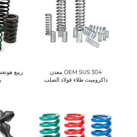
OEM SUS 304 معدن
ربيع هونغش
داكروميت طلاء فولاذ الصلب
ر
لفائف ضغط للصناعات