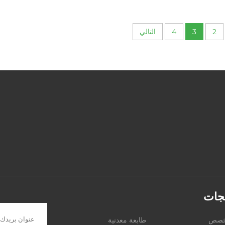
2
3
4
التالي
تجات
مخصص
طابعة معدنية