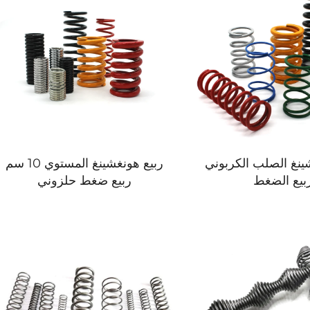
ينغ الصلب الكربوني
ربيع هونغشينغ المستوي 10 سم
بيع الضغط
ربيع ضغط حلزوني