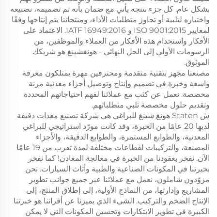
بشكل عام. كل جزء ننتجه يأتي مع ضمان بأنه تم تصميمه، تصنيعه
واختباره لتلبية أو تجاوز متطلبات الأداء، ومنتجاتنا يتم إنتاجها وفقًا
لمعايير ISO 9001:2015 و IATF 16949:2016. الاعتماد على
الأفكار واستخدام هذه الأفكار من العملاء والموظفين، من
الرسومات الأولى إلى الحل النهائي - هونغشينغ هو شريكك
الموثوق.
مصنعنا مجهز بتقنية متقدمة ومحترفين مهرة يمتلكون معرفة
واسعة وخبرة في تصميم وإنتاج وتوصيل أجزاء معدنية مرنة
مخصصة. نعمل عن كثب مع عملائنا لفهم احتياجاتهم المحددة
وتقديم حلول مخصصة تلبي متطلباتهم.
ش Staten هونغ شينغ للبراغي هي شركة تصنيع معدات دقيقة
لديها 20 عامًا من الخبرة، وقد كانت مورّد استراتيجي للبراغي
المعدنية، والطوابع المستمرة، والطوابع الدقيقة، والأجزاء
المصنعة، والتركيبات لقطاعات مختلفة لمدة تقرب من 19 عامًا
الآن. نفخر بعقودنا من الخبرة في معالجة المعادن! كما نفخر
بخبرتنا في المكونات الصناعية والطبية وأثاث السيارات. نحن
مزوّدون شاملون، نعمل مع عملائنا عبر جميع جوانب تطوير
المشاريع وإدارتها، من النماذج الأولية، إلى إطلاق المنتج، إلى
الإنتاج الضخم والتركيب. الشيء الذي يميزنا عن أقراننا هو خبرتنا
الكبيرة في تطوير الابتكارات وتحسين المكونات التي لا يمكن