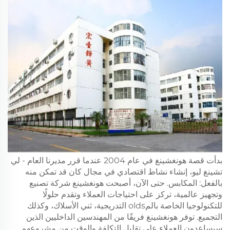
بدأت قصة هونغشينغ في عام 2004 عندما قرر مديرنا العام - لي
تشينغ ليو، إنشاء نشاط اقتصادي في مجال كان قد تمكن منه
بالفعل: المكابس. حتى الآن، أصبحت هونغشينغ شركة تصنيع
وتجهيز عالمية، تركز على احتياجات العملاء وتقدم حلولًا
للتكنولوجيا الخاصة بالمolds التدريجية، ثني الأسلاك، وكذلك
التجميع. توفر هونغشينغ فريقًا من المهندسين الداخليين الذين
سيساعدون العملاء على تقليل التكلفة والوقت من مشروعهم