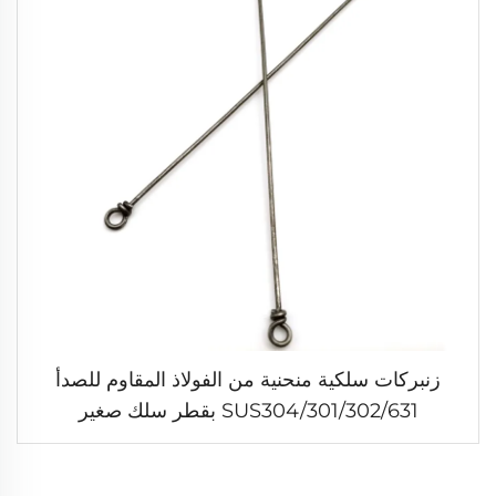
زنبركات سلكية منحنية من الفولاذ المقاوم للصدأ
SUS304/301/302/631 بقطر سلك صغير