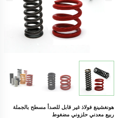
هونغشينغ فولاذ غير قابل للصدأ مسطح بالجملة
ربيع معدني حلزوني مضغوط