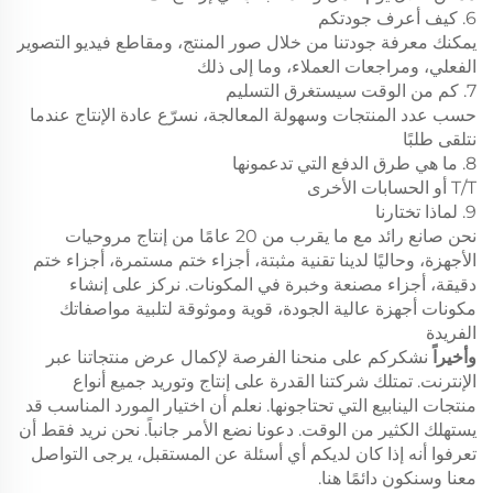
6. كيف أعرف جودتكم
يمكنك معرفة جودتنا من خلال صور المنتج، ومقاطع فيديو التصوير
الفعلي، ومراجعات العملاء، وما إلى ذلك
7. كم من الوقت سيستغرق التسليم
حسب عدد المنتجات وسهولة المعالجة، نسرّع عادة الإنتاج عندما
نتلقى طلبًا
8. ما هي طرق الدفع التي تدعمونها
T/T أو الحسابات الأخرى
9. لماذا تختارنا
نحن صانع رائد مع ما يقرب من 20 عامًا من إنتاج مروحيات
الأجهزة، وحاليًا لدينا تقنية مثبتة، أجزاء ختم مستمرة، أجزاء ختم
دقيقة، أجزاء مصنعة وخبرة في المكونات. نركز على إنشاء
مكونات أجهزة عالية الجودة، قوية وموثوقة لتلبية مواصفاتك
الفريدة
وأخيراً
نشكركم على منحنا الفرصة لإكمال عرض منتجاتنا عبر
الإنترنت. تمتلك شركتنا القدرة على إنتاج وتوريد جميع أنواع
منتجات الينابيع التي تحتاجونها. نعلم أن اختيار المورد المناسب قد
يستهلك الكثير من الوقت. دعونا نضع الأمر جانباً. نحن نريد فقط أن
تعرفوا أنه إذا كان لديكم أي أسئلة عن المستقبل، يرجى التواصل
معنا وسنكون دائمًا هنا.