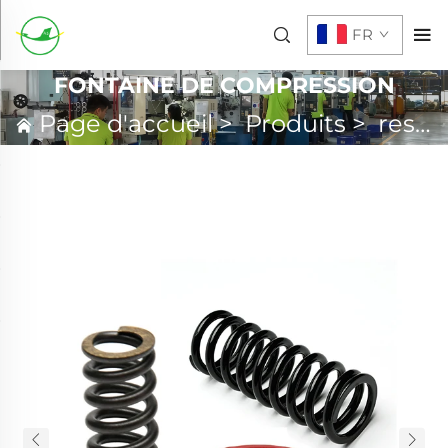
FR
FONTAINE DE COMPRESSION
Page d'accueil
>
Produits
>
ressort personnalisé