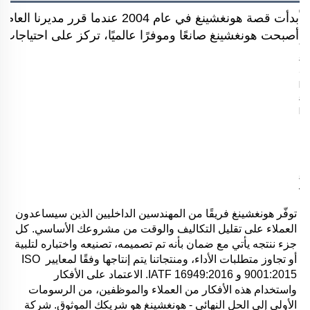
بدأت قصة هونغشينغ في عام 2004 
أصبحت هونغشينغ صانعًا وموفرًا عالميًا، تركز على احتياجات ال
توفّر هونغشينغ فريقًا من المهندسين الداخليين الذين سيساعدون 
العملاء على تقليل التكاليف والوقت من مشروعك الأساسي. كل 
جزء ننتجه يأتي مع ضمان بأنه تم تصميمه، تصنيعه واختباره لتلبية 
أو تجاوز متطلبات الأداء، ومنتجاتنا يتم إنتاجها وفقًا لمعايير ISO 
9001:2015 و IATF 16949:2016. الاعتماد على الأفكار 
واستخدام هذه الأفكار من العملاء والموظفين، من الرسومات 
الأولى إلى الحل النهائي - هونغشينغ هو شريكك الموثوق. شركة 