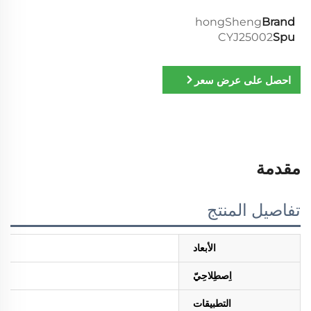
hongSheng
Brand
CYJ25002
Spu
احصل على عرض سعر
مقدمة
تفاصيل المنتج
الأبعاد
اِصطِلاحِيّ
التطبيقات