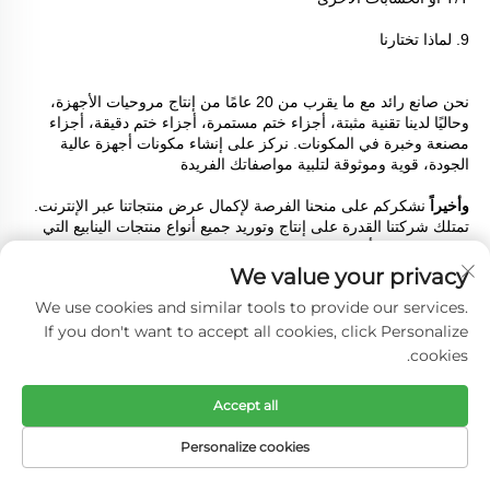
9. لماذا تختارنا 
نحن صانع رائد مع ما يقرب من 20 عامًا من إنتاج مروحيات الأجهزة، 
وحاليًا لدينا تقنية مثبتة، أجزاء ختم مستمرة، أجزاء ختم دقيقة، أجزاء 
مصنعة وخبرة في المكونات. نركز على إنشاء مكونات أجهزة عالية 
الجودة، قوية وموثوقة لتلبية مواصفاتك الفريدة 
وأخيراً 
نشكركم على منحنا الفرصة لإكمال عرض منتجاتنا عبر الإنترنت. 
تمتلك شركتنا القدرة على إنتاج وتوريد جميع أنواع منتجات الينابيع التي 
تحتاجونها. نعلم أن اختيار المورد المناسب قد يستهلك الكثير من الوقت. 
دعونا نضع الأمر جانباً. نحن نريد فقط أن تعرفوا أنه إذا كان لديكم أي 
We value your privacy
أسئلة عن المستقبل، يرجى التواصل معنا وسنكون دائمًا هنا. 
We use cookies and similar tools to provide our services.
If you don't want to accept all cookies, click Personalize
cookies.
المزيد من المنتجات
Accept all
Personalize cookies