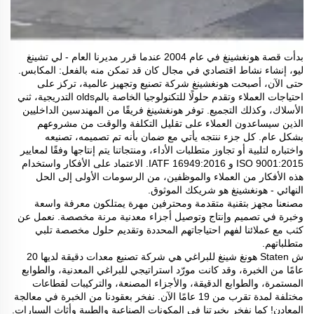
بدأت قصة هونغشينغ في عام 2004 عندما قرر مديرنا العام - لي تشينغ
ليو، إنشاء نشاط اقتصادي في مجال كان قد تمكن منه بالفعل: المكابس.
حتى الآن، أصبحت هونغشينغ شركة تصنيع وتجهيز عالمية، تركز على
احتياجات العملاء وتقدم حلولًا للتكنولوجيا الخاصة بالمolds التدريجية، ثني
الأسلاك، وكذلك التجميع. توفر هونغشينغ فريقًا من المهندسين الداخليين
الذين سيساعدون العملاء على تقليل التكلفة والوقت من مشروعهم
بشكل عام. كل جزء ننتجه يأتي مع ضمان بأنه تم تصميمه، تصنيعه
واختباره لتلبية أو تجاوز متطلبات الأداء، ومنتجاتنا يتم إنتاجها وفقًا لمعايير
ISO 9001:2015 و IATF 16949:2016. الاعتماد على الأفكار واستخدام
هذه الأفكار من العملاء والموظفين، من الرسومات الأولى إلى الحل
النهائي - هونغشينغ هو شريكك الموثوق.
مصنعنا مجهز بتقنية متقدمة ومحترفين مهرة يمتلكون معرفة واسعة
وخبرة في تصميم وإنتاج وتوصيل أجزاء معدنية مرنة مخصصة. نعمل عن
كثب مع عملائنا لفهم احتياجاتهم المحددة وتقديم حلول مخصصة تلبي
متطلباتهم.
ش Staten هونغ شينغ للبراغي هي شركة تصنيع معدات دقيقة لديها 20
عامًا من الخبرة، وقد كانت مورّد استراتيجي للبراغي المعدنية، والطوابع
المستمرة، والطوابع الدقيقة، والأجزاء المصنعة، والتركيبات لقطاعات
مختلفة لمدة تقرب من 19 عامًا الآن. نفخر بعقودنا من الخبرة في معالجة
المعادن! كما نفخر بخبرتنا في المكونات الصناعية والطبية وأثاث السيارات.