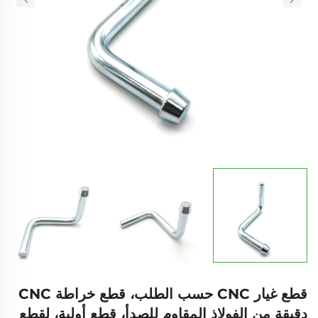
قطع غيار CNC حسب الطلب، قطع خراطة CNC
دقيقة من الفولاذ المقاوم للصدأ، قطع أولية، لقطع