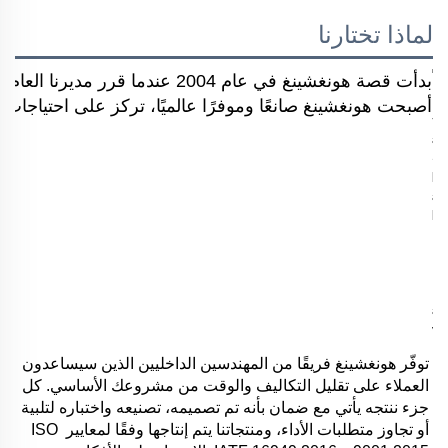
لماذا تختارنا
بدأت قصة هونغشينغ في عام 2004 
أصبحت هونغشينغ صانعًا وموفرًا عالميًا، تركز على احتياجات ال
توفّر هونغشينغ فريقًا من المهندسين الداخليين الذين سيساعدون 
العملاء على تقليل التكاليف والوقت من مشروعك الأساسي. كل 
جزء ننتجه يأتي مع ضمان بأنه تم تصميمه، تصنيعه واختباره لتلبية 
أو تجاوز متطلبات الأداء، ومنتجاتنا يتم إنتاجها وفقًا لمعايير ISO 