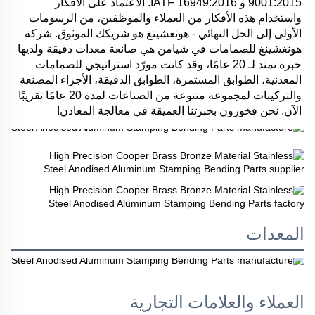
9001:2015 و IATF 16949:2016. الاعتماد على الأفكار 
واستخدام هذه الأفكار من العملاء والموظفين، من الرسومات 
الأولى إلى الحل النهائي - هونغشينغ هو شريكك الموثوق. شركة 
هونغشينغ للصمامات في شيامن هي صانعة معدات دقيقة ولديها 
خبرة تمتد لـ 20 عامًا، وقد كانت مورّد استراتيجي للصمامات 
المعدنية، الطوابق المستمرة، الطوابق الدقيقة، الأجزاء المصنعة 
والتركيبات لمجموعة متنوعة من الصناعات لمدة 20 عامًا تقريبًا 
الآن. نحن فخورون بخبرتنا العميقة في معالجة المعادن! 
المعدات
العملاء والعلامات التجارية