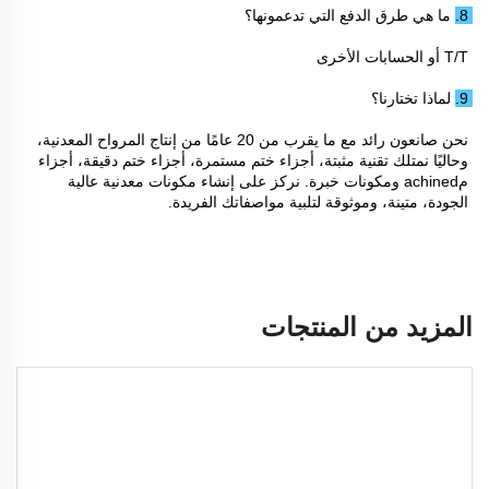
8. ما هي طرق الدفع التي تدعمونها؟ 
T/T أو الحسابات الأخرى 
9. لماذا تختارنا؟ 
نحن صانعون رائد مع ما يقرب من 20 عامًا من إنتاج المرواح المعدنية، 
وحاليًا نمتلك تقنية مثبتة، أجزاء ختم مستمرة، أجزاء ختم دقيقة، أجزاء 
مachined ومكونات خبرة. نركز على إنشاء مكونات معدنية عالية 
الجودة، متينة، وموثوقة لتلبية مواصفاتك الفريدة. 
المزيد من المنتجات