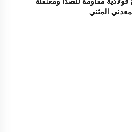
ولاذية مقاومة للصدأ ومغلفنة
معدني المثني