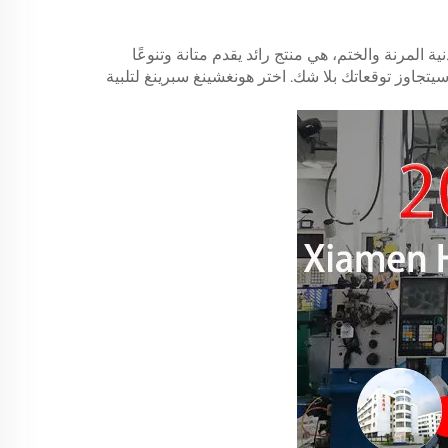
المرنة والختم، هي منتج رائد يقدم متانة وتنوعًا
 أو هاوٍ DIY تبحث عن حل موثوق، فإن هذا المنتج سيتجاوز توقعاتك بلا شك. اختر هونغشينغ سبرينغ لتلبية