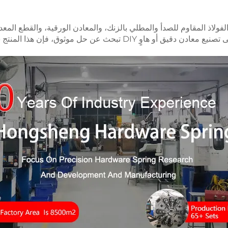
اذ المقاوم للصدأ والمطلي بالزنك، والمعادن الورقية، والقطع المعدنية 
وخيارات تخصيص لا مثيل لها. سواء كنت محترفًا بحاجة إلى تصنيع معادن دقيق