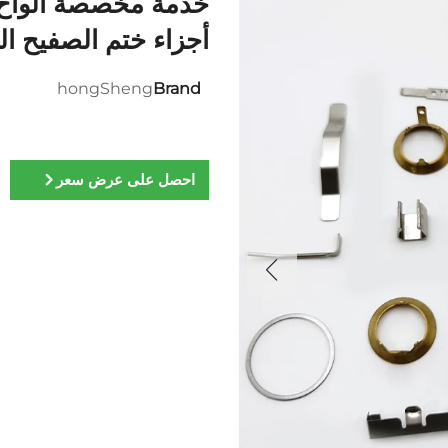
خدمة مخصصة ألواح ف
أجزاء ختم الصفيح ال
hongSheng
Brand
احصل على عرض سعر