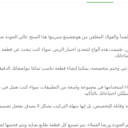
للصدأ والفولاذ المغلفن من هونغشينغ سبرينغ! هذا المنتج عالي الجودة 
متين، صُممت هذه ألواح لتتحدى اختبار الزمن. سواء كنت تبحث عن قطعة
اجاتك.
 ثني وختم متخصصة، يمكننا إنشاء قطعة تناسب تمامًا مواصفاتك الدقيقة
تتيح مرونة قطعة الطابع الخاصة بـ Hongsheng Spring استخدامها في مجموعة واسعة من التطبيقات.
بّي احتياجاتك بالتأكيد.
 طابع الـ Hongsheng Spring فقط متينة وقابلة للتخصيص، بل إنها سهلة التركيب بشكل لا 
نفخر بتفانيّنا في تقديم الجودة ورضا العملاء. يتم تصنيع كل قطعة طابع بعناية وتتم ف