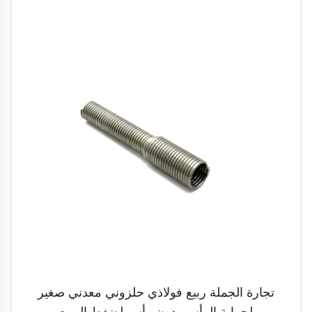
تجارة الجملة ربيع فولاذي حلزوني معدني صغير
لحماية الرأس بدون رأس لضغط الربيع