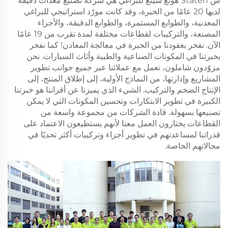
ش Staten هونغ شينغ للبراغي هي شركة تصنيع معدات دقيقة
لديها 20 عامًا من الخبرة، وقد كانت مورّد استراتيجي للبراغي
المعدنية، والطوابع المستمرة، والطوابع الدقيقة، والأجزاء
المصنعة، والتركيبات لقطاعات مختلفة لمدة تقرب من 19 عامًا
الآن. نفخر بعقودنا من الخبرة في معالجة المعادن! كما نفخر
بخبرتنا في المكونات الصناعية والطبية وأثاث السيارات. نحن
مزوّدون شاملون، نعمل مع عملائنا عبر جميع جوانب تطوير
المشاريع وإدارتها، من النماذج الأولية، إلى إطلاق المنتج، إلى
الإنتاج الضخم والتركيب. الشيء الذي يميزنا عن أقراننا هو خبرتنا
الكبيرة في تطوير الابتكارات وتحسين المكونات التي لا يمكن
تصنيعها بسهولة. قادة الشركات من مجموعة واسعة من
القطاعات يختارون العمل معنا لأنهم يستطيعون الاعتماد على
قدراتنا لمساعدتهم في تطوير أجزاء وتركيبات أكثر تحديًا في
مجالاتهم الخاصة.