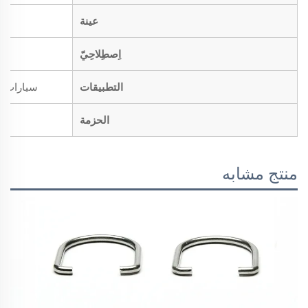
عينة
اِصطِلاحِيّ
التطبيقات
سيارات، د
الحزمة
منتج مشابه