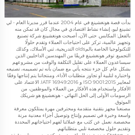
بدأت قصة هونغشينغ في عام 2004 عندما قرر مديرنا العام - لي
تشينغ ليو، إنشاء نشاط اقتصادي في مجال كان قد تمكن منه
بالفعل: المكابس. حتى الآن، أصبحت هونغشينغ شركة تصنيع
وتجهيز عالمية، تركز على احتياجات العملاء وتقدم حلولًا
للتكنولوجيا الخاصة بالمolds التدريجية، ثني الأسلاك، وكذلك
التجميع. توفر هونغشينغ فريقًا من المهندسين الداخليين الذين
سيساعدون العملاء على تقليل التكلفة والوقت من مشروعهم
بشكل عام. كل جزء ننتجه يأتي مع ضمان بأنه تم تصميمه، تصنيعه
واختباره لتلبية أو تجاوز متطلبات الأداء، ومنتجاتنا يتم إنتاجها وفقًا
لمعايير ISO 9001:2015 و IATF 16949:2016. الاعتماد على
الأفكار واستخدام هذه الأفكار من العملاء والموظفين، من
الرسومات الأولى إلى الحل النهائي - هونغشينغ هو شريكك
الموثوق.
مصنعنا مجهز بتقنية متقدمة ومحترفين مهرة يمتلكون معرفة
واسعة وخبرة في تصميم وإنتاج وتوصيل أجزاء معدنية مرنة
مخصصة. نعمل عن كثب مع عملائنا لفهم احتياجاتهم المحددة
وتقديم حلول مخصصة تلبي متطلباتهم.