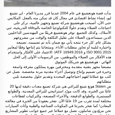
بدأت قصة هونغشينغ في عام 2004 عندما قرر مديرنا العام - لي تشينغ
ليو، إنشاء نشاط اقتصادي في مجال كان قد تمكن منه بالفعل: المكابس.
حتى الآن، أصبحت هونغشينغ شركة تصنيع وتجهيز عالمية، تركز على
احتياجات العملاء وتقدم حلولًا للتكنولوجيا الخاصة بالمolds التدريجية، ثني
الأسلاك، وكذلك التجميع. توفر هونغشينغ فريقًا من المهندسين الداخليين
الذين سيساعدون العملاء على تقليل التكلفة والوقت من مشروعهم
بشكل عام. كل جزء ننتجه يأتي مع ضمان بأنه تم تصميمه، تصنيعه
واختباره لتلبية أو تجاوز متطلبات الأداء، ومنتجاتنا يتم إنتاجها وفقًا لمعايير
ISO 9001:2015 و IATF 16949:2016. الاعتماد على الأفكار واستخدام
هذه الأفكار من العملاء والموظفين، من الرسومات الأولى إلى الحل
النهائي - هونغشينغ هو شريكك الموثوق.
مصنعنا مجهز بتقنية متقدمة ومحترفين مهرة يمتلكون معرفة واسعة
وخبرة في تصميم وإنتاج وتوصيل أجزاء معدنية مرنة مخصصة. نعمل عن
كثب مع عملائنا لفهم احتياجاتهم المحددة وتقديم حلول مخصصة تلبي
متطلباتهم.
ش Staten هونغ شينغ للبراغي هي شركة تصنيع معدات دقيقة لديها 20
عامًا من الخبرة، وقد كانت مورّد استراتيجي للبراغي المعدنية، والطوابع
المستمرة، والطوابع الدقيقة، والأجزاء المصنعة، والتركيبات لقطاعات
مختلفة لمدة تقرب من 19 عامًا الآن. نفخر بعقودنا من الخبرة في معالجة
المعادن! كما نفخر بخبرتنا في المكونات الصناعية والطبية وأثاث السيارات.
نحن مزوّدون شاملون، نعمل مع عملائنا عبر جميع جوانب تطوير المشاريع