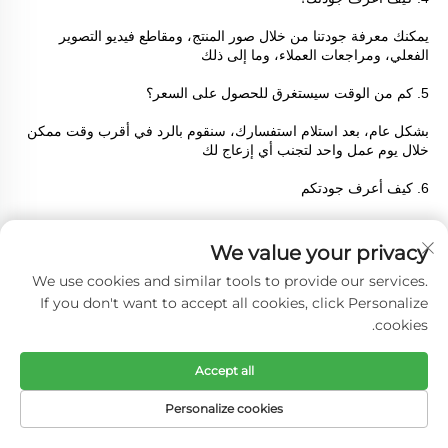
يمكنك معرفة جودتنا من خلال صور المنتج، ومقاطع فيديو التصوير 
الفعلي، ومراجعات العملاء، وما إلى ذلك 
5. كم من الوقت سيستغرق للحصول على السعر؟ 
بشكل عام، بعد استلام استفسارك، سنقوم بالرد في أقرب وقت ممكن 
خلال يوم عمل واحد لتجنب أي إزعاج لك 
6. كيف أعرف جودتكم 
يمكنك معرفة جودتنا من خلال صور المنتج، ومقاطع فيديو التصوير 
الفعلي، ومراجعات العملاء، وما إلى ذلك 
We value your privacy
We use cookies and similar tools to provide our services.
7. كم من الوقت سيستغرق التسليم 
If you don't want to accept all cookies, click Personalize
حسب عدد المنتجات وسهولة المعالجة، نسرّع عادة الإنتاج عندما نتلقى 
cookies.
طلبًا 
Accept all
8. ما هي طرق الدفع التي تدعمونها 
Personalize cookies
T/T أو الحسابات الأخرى 