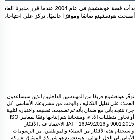
بدأت قصة هونغشينغ في عام 2004 
أصبحت هونغشينغ صانعًا وموفرًا عالميًا، تركز على احتياجات ال
توفّر هونغشينغ فريقًا من المهندسين الداخليين الذين سيساعدون 
العملاء على تقليل التكاليف والوقت من مشروعك الأساسي. كل 
جزء ننتجه يأتي مع ضمان بأنه تم تصميمه، تصنيعه واختباره لتلبية 
أو تجاوز متطلبات الأداء، ومنتجاتنا يتم إنتاجها وفقًا لمعايير ISO 
9001:2015 و IATF 16949:2016. الاعتماد على الأفكار 
واستخدام هذه الأفكار من العملاء والموظفين، من الرسومات 
الأولى إلى الحل النهائي - هونغشينغ هو شريكك الموثوق. شركة 