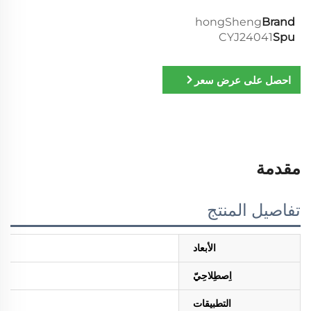
hongSheng
Brand
CYJ24041
Spu
احصل على عرض سعر
مقدمة
تفاصيل المنتج
الأبعاد
اِصطِلاحِيّ
التطبيقات