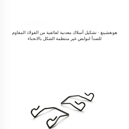
هونغشينغ - تشكيل أسلاك معدنية لفائفية من الفولاذ المقاوم
للصدأ لنوابض غير منتظمة الشكل بالانحناء