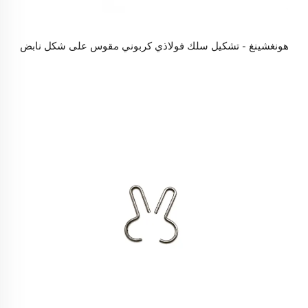
هونغشينغ - تشكيل سلك فولاذي كربوني مقوس على شكل نابض