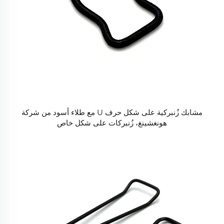
مشابك زُنبركية على شكل حرف U مع طلاء أسود من شركة
هونغشينغ، زُنبركات على شكل خاص