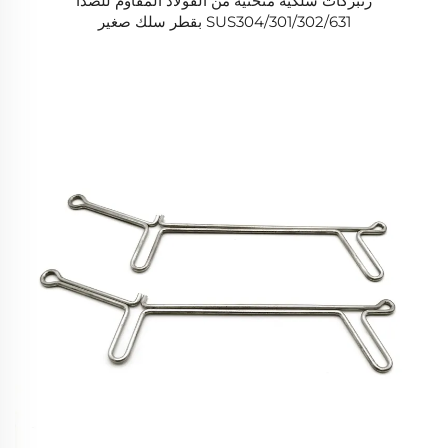
زنبركات سلكية منحنية من الفولاذ المقاوم للصدأ
SUS304/301/302/631 بقطر سلك صغير