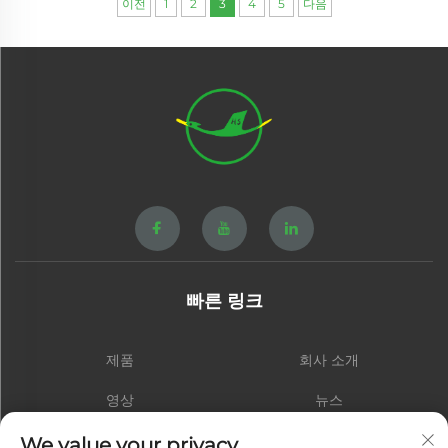
이전
1
2
3
4
5
다음
빠른 링크
제품
회사 소개
영상
뉴스
연락처
블로그
We value your privacy