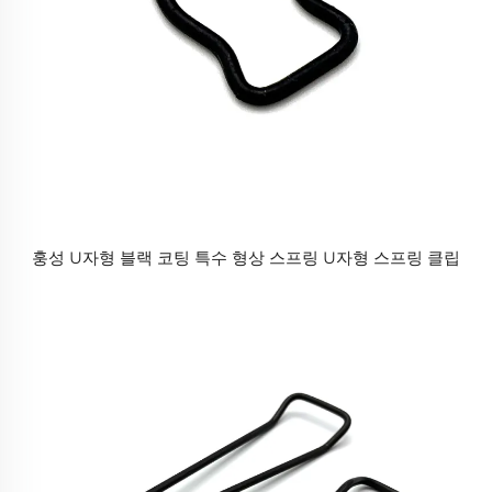
훙성 U자형 블랙 코팅 특수 형상 스프링 U자형 스프링 클립