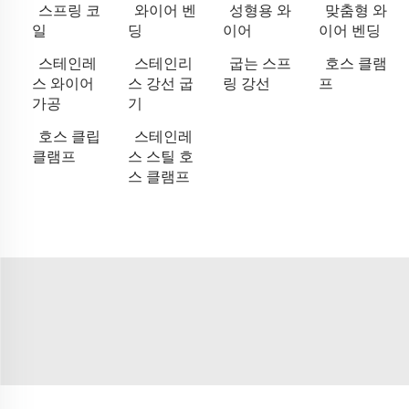
스프링 코
와이어 벤
성형용 와
맞춤형 와
일
딩
이어
이어 벤딩
스테인레
스테인리
굽는 스프
호스 클램
스 와이어
스 강선 굽
링 강선
프
가공
기
호스 클립
스테인레
클램프
스 스틸 호
스 클램프